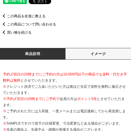
この商品を友達に教える
この商品について問い合わせる
買い物を続ける
商品説明
イメージ
予約〆切日の20時までにご予約の方は10,000円以下の商品でも送料・代引き手
数料は無料
とさせていただきます。
※
クレジット決済でご入金いただいた方は後ほど当店で送料を無料に修正させ
ていただきます。
※
予約〆切日の20時までにご予約で
会員の方は
ポイント5倍
とさせていただき
ます。
※
ご予約された方には入荷後、一度メールまたは電話連絡してから発送致しま
す。
※
SAMPLEですので若干の仕様変更、寸法変更などある場合がございます。
※
生産の都合上、生産中止・納期が前後する場合がございます。