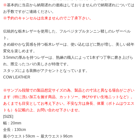
※
基本的に当店から納期遅れの連絡はしておりませんので納期遅れについては
お手数ですがご連絡ください。
※予約のキャンセルは出来ませんのでご了承下さい。
伝統的な栃木レザーを使用した、フルベジタブルタンニン鞣しのレザーベル
ト。
きめ細やかな質感を持つ栃木レザーは、使い込むほどに艶が増し、美しい経年
変化を楽しめます。
3.5mmの厚みを持つレザーは、熟練の職人によって1本ずつ丁寧に磨き上げら
れ、際立ったコバの美しさが特徴です。
スタッズによる装飾がアクセントとなっています。
COW LEATHER
※サンプル段階での製品想定サイズの為、製品との寸法と異なる場合がござい
ます（特に洗い加工を施す商品、カットソー、伸びやすい生地ニットなど）。
あくまでも目安としてお考え下さい。不安な方は身長、体重（ボトムはウエス
トも）を記載の上、お問い合わせ下さいませ。
[SIZE]
幅：20mm
全長：130cm
最小ウエスト59cm ～ 最大ウエスト96cm