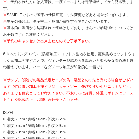
※
ご予約された方には入荷後、一度メールまたは電話連絡してから発送致しま
す。
※
SAMPLEですので若干の仕様変更、寸法変更などある場合がございます。
※
生産の都合上、生産中止・納期が前後する場合がございます。
※
基本的に当店から納期遅れの連絡はしておりませんので納期遅れについては
お手数ですがご連絡ください。
※予約のキャンセルは出来ませんのでご了承下さい。
6.1ozのリングスパン（防縮加工）コットン生地を使用。顔料染めとソフトウォ
ッシュ加工を施すことで、ヴィンテージ感のある風合いと柔らかな着心地を兼
ね備えています。ハードなダメージ加工が印象的な一着です
※サンプル段階での製品想定サイズの為、製品との寸法と異なる場合がござい
ます（特に洗い加工を施す商品、カットソー、伸びやすい生地ニットなど）。
あくまでも目安としてお考え下さい。不安な方は身長、体重（ボトムはウエス
トも）を記載の上、お問い合わせ下さいませ。
[SIZE]
0: 着丈 71cm / 身幅 50cm / 裄丈 85cm
1: 着丈 75cm / 身幅 56cm / 裄丈 89cm
2: 着丈 78cm / 身幅 61cm / 裄丈 93cm
3: 着丈 81cm / 身幅 66cm / 裄丈 97cm