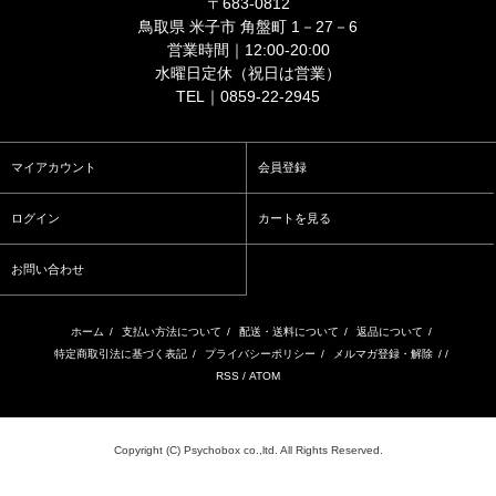
〒683-0812
鳥取県 米子市 角盤町 1－27－6
営業時間｜12:00-20:00
水曜日定休（祝日は営業）
TEL｜0859-22-2945
マイアカウント
会員登録
ログイン
カートを見る
お問い合わせ
ホーム
/
支払い方法について
/
配送・送料について
/
返品について
/
特定商取引法に基づく表記
/
プライバシーポリシー
/
メルマガ登録・解除
/ /
RSS
/
ATOM
Copyright (C) Psychobox co.,ltd. All Rights Reserved.