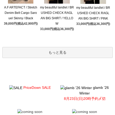
A.F ARTEFACT / Stretch
my beautiful landlet / BR
my beautiful landlet / BR
Denim Belt Cargo Saro
USHED CHECK RAGL
USHED CHECK RAGL
uel Skinny / Black
AN BIG SHIRT / YELLO
AN BIG SHIRT / PINK
39,000円(税込42,900円)
W
33,000円(税込36,300円)
33,000円(税込36,300円)
もっと見る
PriceDown SALE
glamb '26
Winter
8月23日(日)20時予約〆切