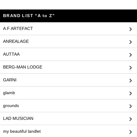
BRAND LIST “A to Z”
A.F ARTEFACT
ANREALAGE
AUTTAA
BERG-MAN LODGE
GARNI
glamb
grounds
LAD MUSICIAN
my beautiful landlet