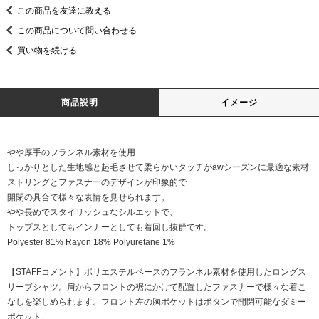
この商品を友達に教える
この商品について問い合わせる
買い物を続ける
商品説明
イメージ
やや厚手のフランネル素材を使用
しっかりとした生地感と起毛させて柔らかいタッチがawシーズンに最適な素材
ストリングとファスナーのデザインが印象的で
開閉の具合で様々な表情を見せられます。
やや長めでスタイリッシュなシルエットで、
トップスとしてもインナーとしても着回し抜群です。
Polyester 81% Rayon 18% Polyuretane 1%
【STAFFコメント】ポリエステルベースのフランネル素材を使用したロングス
リーブシャツ。肩からフロントの裾にかけて配置したファスナーで様々な着こ
なしを楽しめられます。フロント左の胸ポケットはボタンで開閉可能なダミー
ポケット。