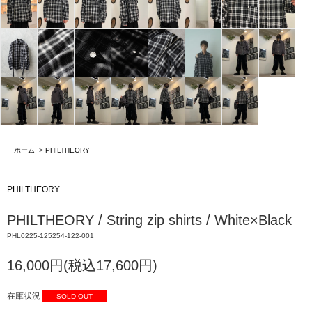
ホーム
>
PHILTHEORY
PHILTHEORY
PHILTHEORY / String zip shirts / White×Black
PHL0225-125254-122-001
16,000円(税込17,600円)
在庫状況
SOLD OUT