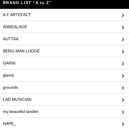
BRAND LIST “A to Z”
A.F ARTEFACT
ANREALAGE
AUTTAA
BERG-MAN LODGE
GARNI
glamb
grounds
LAD MUSICIAN
my beautiful landlet
NAPE_