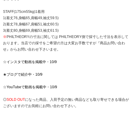
STAFF(175cm55kg)1着用
1(着丈76,身幅65,肩幅49,袖丈59.5)
2(着丈78,身幅67,肩幅51,袖丈60.5)
3(着丈80,身幅69,肩幅53,袖丈61.5)
※
PHILTHEORYの寸法に関しては PHILTHEORY側で採寸した寸法を表示して
おります。当店での採寸をご希望の方は大変お手数ですが『商品お問い合わ
せ』からお問い合わせ下さいませ。
☆
インスタで動画を掲載中・10/9
★
ブログで紹介中・10/9
☆
YouTubeで動画を掲載中・10/9
◎
SOLD OUT
になった商品、入荷予定の無い商品なども取り寄せできる場合が
ございますのでお気軽にお問い合わせ下さい。