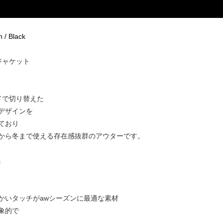
 / Black
ジャケット
ドで切り替えた
デザインを
ており
から冬まで使える存在感抜群のアウターです。
k
かいタッチがawシーズンに最適な素材
象的で