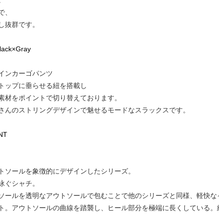
。
で、
し抜群です。
Black×Gray
インカーゴパンツ
トップに垂らせる紐を搭載し
素材をポイントで切り替えております。
さんのストリングデザインで魅せるモードなスラックスです。
NT
トソールを象徴的にデザインしたシリーズ。
泳ぐシャチ。
ソールを透明なアウトソールで包むことで他のシリーズと同様、軽快な
ト。アウトソールの曲線を踏襲し、ヒール部分を極端に長くしている。