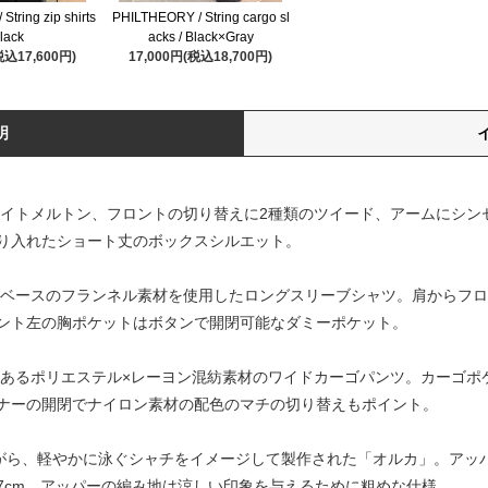
tring zip shirts
PHILTHEORY / String cargo sl
Black
acks / Black×Gray
税込17,600円)
17,000円(税込18,700円)
明
ィにライトメルトン、フロントの切り替えに2種類のツイード、アームにシ
り入れたショート丈のボックスシルエット。
ステルベースのフランネル素材を使用したロングスリーブシャツ。肩からフ
ント左の胸ポケットはボタンで開閉可能なダミーポケット。
ープ感あるポリエステル×レーヨン混紡素材のワイドカーゴパンツ。カーゴ
ナーの開閉でナイロン素材の配色のマチの切り替えもポイント。
りながら、軽やかに泳ぐシャチをイメージして製作された「オルカ」。ア
7cm。アッパーの編み地は涼しい印象を与えるために粗めな仕様。