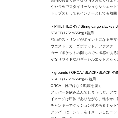
開閉の具合で様々な表情を見せられます
やや長めでスタイリッシュなシルエット
トップスとしてもインナーとしても着回
・
PHILTHEORY / String cargo slacks / 
STAFF(175cm55kg)1着用
沢山のストリングがポイントになるデザ
ウエスト、カーゴポケット、ファスナー
カーゴポケットの開閉のでシボ感のある
かなりワイドなバギーシルエットとたく
・
grounds / ORCA / BLACK×BLACK PAI
STAFF(175cm55kg)42着用
ORCA：靴ではなく靴底を履く
アッパーを飲み込んでしまうほど、アウ
イメージは巨体でありながら、軽やかに
チャンキーでクッション性のあるミッド
アッパーは、シャチをイメージしたニッ