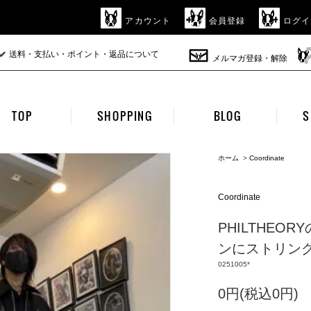
アカウント
会員登録
ログイ
送料・支払い・ポイント・返品について
メルマガ登録・解除
TOP
SHOPPING
BLOG
S
ホーム
>
Coordinate
Coordinate
PHILTHEO
ンにストリングカ
0251005*
0円(税込0円)