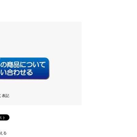
く表記
える