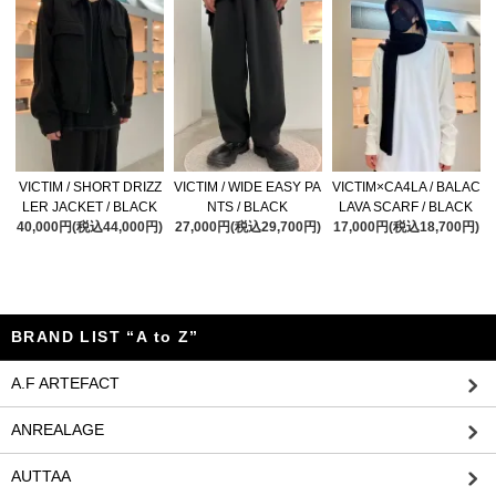
VICTIM / SHORT DRIZZ
VICTIM / WIDE EASY PA
VICTIM×CA4LA / BALAC
LER JACKET / BLACK
NTS / BLACK
LAVA SCARF / BLACK
40,000円(税込44,000円)
27,000円(税込29,700円)
17,000円(税込18,700円)
BRAND LIST “A to Z”
A.F ARTEFACT
ANREALAGE
AUTTAA