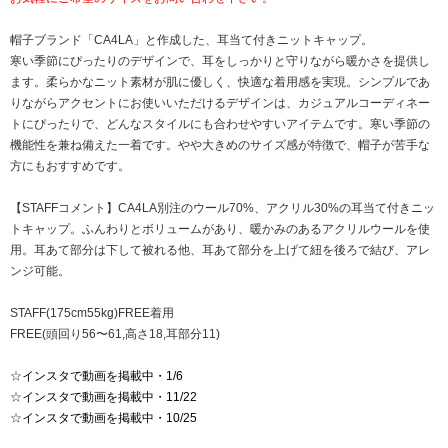
帽子ブランド「CA4LA」と作成した、耳当て付きニットキャップ。
寒い季節にぴったりのデザインで、耳をしっかりと守りながら暖かさを提供し
ます。柔らかなニット素材が肌に優しく、快適な着用感を実現。シンプルであ
りながらアクセントにお使いいただけるデザインは、カジュアルコーディネー
トにぴったりで、どんなスタイルにも合わせやすいアイテムです。寒い季節の
機能性を兼ね備えた一着です。やや大きめのサイズ感が特徴で、帽子が苦手な
方にもおすすめです。
【STAFFコメント】CA4LA別注のウール70%、アクリル30%の耳当て付きニッ
トキャップ。ふんわりとボリュームがあり、暖かみのあるアクリルウールを使
用。耳あて部分は下して被れる他、耳あて部分を上げて紐を後ろで結び、アレ
ンジ可能。
STAFF(175cm55kg)FREE着用
FREE(頭回り56〜61,高さ18,耳部分11)
☆
インスタで動画を掲載中・1/6
☆
インスタで動画を掲載中・11/22
☆
インスタで動画を掲載中・10/25