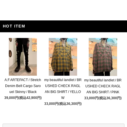
HOT ITEM
A.F ARTEFACT / Stretch
my beautiful landlet / BR
my beautiful landlet / BR
Denim Belt Cargo Saro
USHED CHECK RAGL
USHED CHECK RAGL
uel Skinny / Black
AN BIG SHIRT / YELLO
AN BIG SHIRT / PINK
39,000円(税込42,900円)
W
33,000円(税込36,300円)
33,000円(税込36,300円)