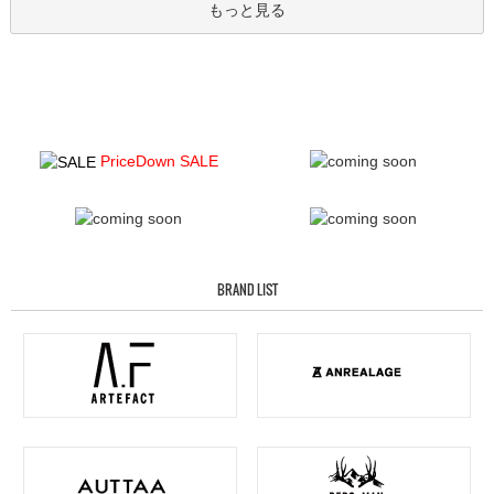
もっと見る
PriceDown SALE
BRAND LIST