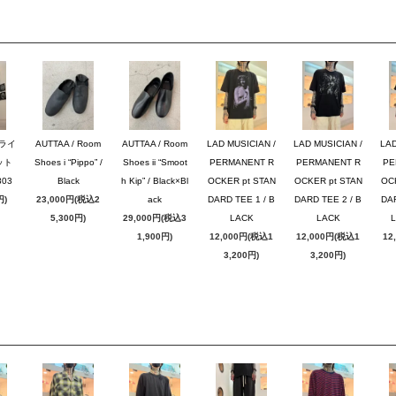
ブライ
AUTTAA / Room
AUTTAA / Room
LAD MUSICIAN /
LAD MUSICIAN /
LAD
ット
Shoes i “Pippo” /
Shoes ii “Smoot
PERMANENT R
PERMANENT R
PE
03
Black
h Kip” / Black×Bl
OCKER pt STAN
OCKER pt STAN
OC
円)
23,000円(税込2
ack
DARD TEE 1 / B
DARD TEE 2 / B
DAR
5,300円)
29,000円(税込3
LACK
LACK
1,900円)
12,000円(税込1
12,000円(税込1
12
3,200円)
3,200円)