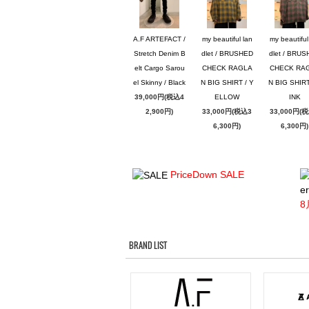
A.F ARTEFACT /
my beautiful lan
my beautiful
Stretch Denim B
dlet / BRUSHED
dlet / BRU
elt Cargo Sarou
CHECK RAGLA
CHECK RA
el Skinny / Black
N BIG SHIRT / Y
N BIG SHIRT
39,000円(税込4
ELLOW
INK
2,900円)
33,000円(税込3
33,000円(
6,300円)
6,300円)
PriceDown SALE
er
8
BRAND LIST