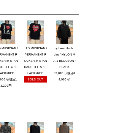
 MUSICIAN /
LAD MUSICIAN /
my beautiful lan
RMANENT R
PERMANENT R
dlet / NYLON M
KER pt STAN
OCKER pt STAN
A-1 BLOUSON /
D TEE 4 / B
DARD TEE 5 / B
BLACK
LACK×RED
LACK×RED
59,000円(税込6
,000円(税込1
SOLD OUT
4,900円)
3,200円)