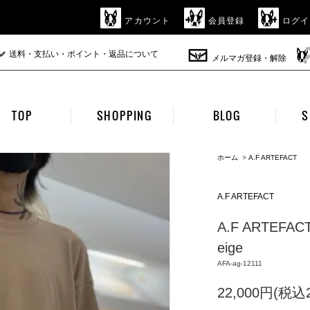
アカウント
会員登録
ログイ
送料・支払い・ポイント・返品について
メルマガ登録・解除
TOP
SHOPPING
BLOG
S
ホーム
>
A.F ARTEFACT
A.F ARTEFACT
A.F ARTEFACT 
eige
AFA-ag-12111
22,000円(税込2