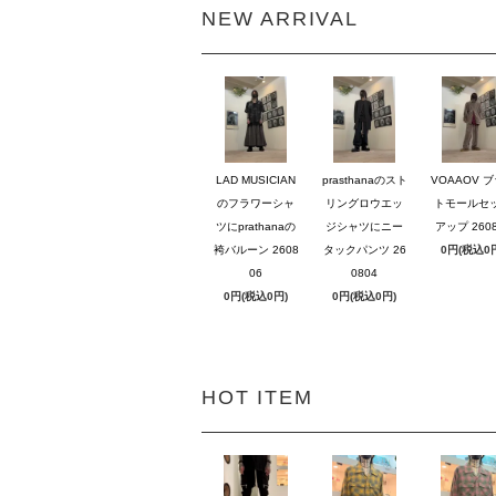
NEW ARRIVAL
LAD MUSICIAN
prasthanaのスト
VOAAOV 
のフラワーシャ
リングロウエッ
トモールセ
ツにprathanaの
ジシャツにニー
アップ 2608
袴バルーン 2608
タックパンツ 26
0円(税込0
06
0804
0円(税込0円)
0円(税込0円)
HOT ITEM