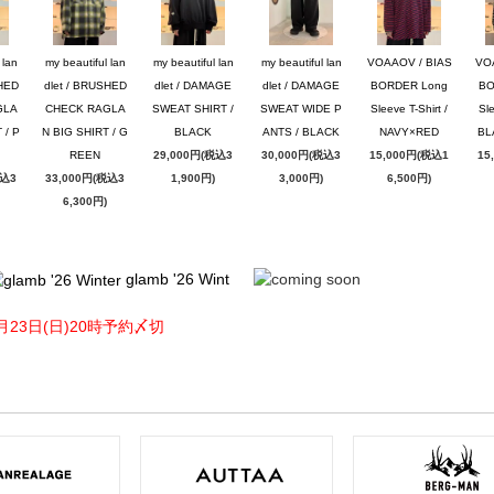
 lan
my beautiful lan
my beautiful lan
my beautiful lan
VOAAOV / BIAS
VO
SHED
dlet / BRUSHED
dlet / DAMAGE
dlet / DAMAGE
BORDER Long
BO
GLA
CHECK RAGLA
SWEAT SHIRT /
SWEAT WIDE P
Sleeve T-Shirt /
Sle
 / P
N BIG SHIRT / G
BLACK
ANTS / BLACK
NAVY×RED
BL
REEN
29,000円(税込3
30,000円(税込3
15,000円(税込1
15
税込3
33,000円(税込3
1,900円)
3,000円)
6,500円)
6,300円)
glamb '26 Wint
月23日(日)20時予約〆切