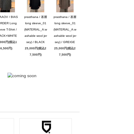
AAOV / BIAS
prasthana / 基層
prasthana / 基層
RDER Long
long sleeve_01
long sleeve_01
eve T-Shirt /
(MATERIAL_A:w
(MATERIAL_A:w
ACK×WHITE
ashable wool jer
ashable wool jer
,000円(税込1
sey) / BLACK
sey) / GREIGE
6,500円)
25,000円(税込2
25,000円(税込2
7,500円)
7,500円)