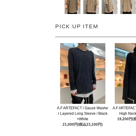
PICK UP ITEM
A.F ARTEFACT / Gauze Washe
A.F ARTEFACT
r Layered Long Sleeve / Black
High Neck
×White
19,200円(
21,000円(税込23,100円)