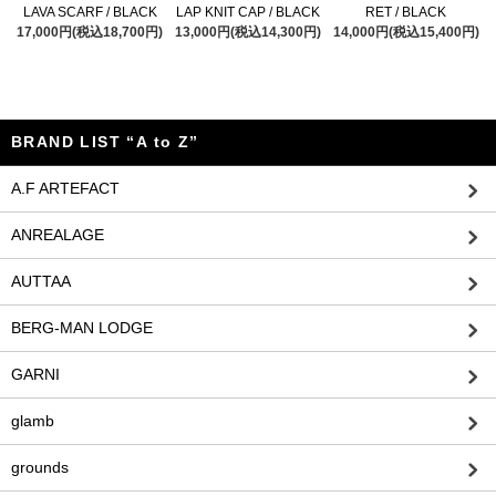
LAVA SCARF / BLACK
LAP KNIT CAP / BLACK
RET / BLACK
17,000円(税込18,700円)
13,000円(税込14,300円)
14,000円(税込15,400円)
BRAND LIST “A to Z”
A.F ARTEFACT
ANREALAGE
AUTTAA
BERG-MAN LODGE
GARNI
glamb
grounds