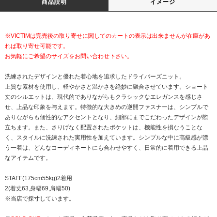
商品説明
イメージ
※VICTIMは完売後の取り寄せに関してのカートの表示は出来ませんが在庫があ
れば取り寄せ可能です。
お気軽にご希望のサイズをお問い合わせ下さい。
洗練されたデザインと優れた着心地を追求したドライバーズニット。
上質な素材を使用し、軽やかさと温かさを絶妙に融合させています。ショート
丈のシルエットは、現代的でありながらもクラシックなエレガンスを感じさ
せ、上品な印象を与えます。特徴的な大きめの逆開ファスナーは、シンプルで
ありながらも個性的なアクセントとなり、細部にまでこだわったデザインが際
立ちます。また、さりげなく配置されたポケットは、機能性を損なうことな
く、スタイルに洗練された実用性を加えています。シンプルな中に高級感が漂
う一着は、どんなコーディネートにも合わせやすく、日常的に着用できる上品
なアイテムです。
STAFF(175cm55kg)2着用
2(着丈63,身幅69,肩幅50)
※当店で採寸しています。