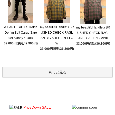
A.F ARTEFACT / Stretch
my beautiful landlet / BR
my beautiful landlet / BR
Denim Belt Cargo Saro
USHED CHECK RAGL
USHED CHECK RAGL
uel Skinny / Black
AN BIG SHIRT / YELLO
AN BIG SHIRT / PINK
39,000円(税込42,900円)
W
33,000円(税込36,300円)
33,000円(税込36,300円)
もっと見る
PriceDown SALE