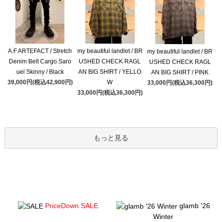
A.F ARTEFACT / Stretch
my beautiful landlet / BR
my beautiful landlet / BR
Denim Belt Cargo Saro
USHED CHECK RAGL
USHED CHECK RAGL
uel Skinny / Black
AN BIG SHIRT / YELLO
AN BIG SHIRT / PINK
39,000円(税込42,900円)
W
33,000円(税込36,300円)
33,000円(税込36,300円)
もっと見る
PriceDown SALE
glamb '26
Winter