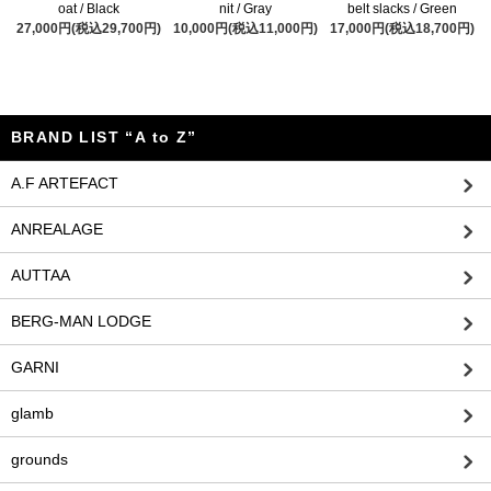
oat / Black
nit / Gray
belt slacks / Green
27,000円(税込29,700円)
10,000円(税込11,000円)
17,000円(税込18,700円)
BRAND LIST “A to Z”
A.F ARTEFACT
ANREALAGE
AUTTAA
BERG-MAN LODGE
GARNI
glamb
grounds