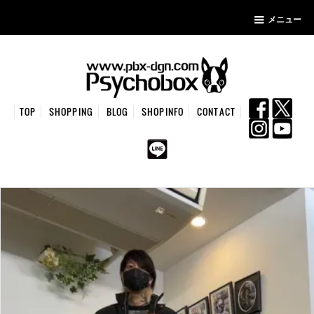
メニュー
TOP
SHOPPING
BLOG
SHOPINFO
CONTACT