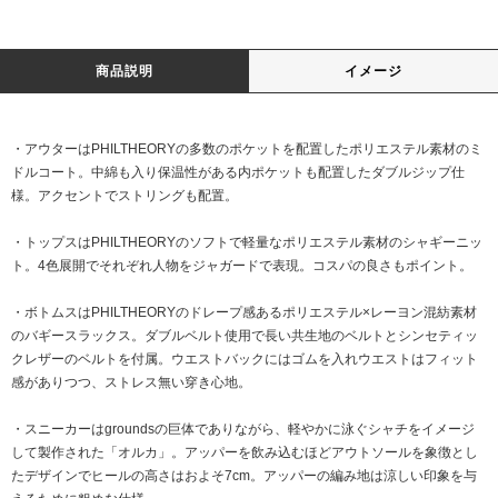
商品説明
イメージ
・アウターはPHILTHEORYの多数のポケットを配置したポリエステル素材のミ
ドルコート。中綿も入り保温性がある内ポケットも配置したダブルジップ仕
様。アクセントでストリングも配置。
・トップスはPHILTHEORYのソフトで軽量なポリエステル素材のシャギーニッ
ト。4色展開でそれぞれ人物をジャガードで表現。コスパの良さもポイント。
・ボトムスはPHILTHEORYのドレープ感あるポリエステル×レーヨン混紡素材
のバギースラックス。ダブルベルト使用で長い共生地のベルトとシンセティッ
クレザーのベルトを付属。ウエストバックにはゴムを入れウエストはフィット
感がありつつ、ストレス無い穿き心地。
・スニーカーはgroundsの巨体でありながら、軽やかに泳ぐシャチをイメージ
して製作された「オルカ」。アッパーを飲み込むほどアウトソールを象徴とし
たデザインでヒールの高さはおよそ7cm。アッパーの編み地は涼しい印象を与