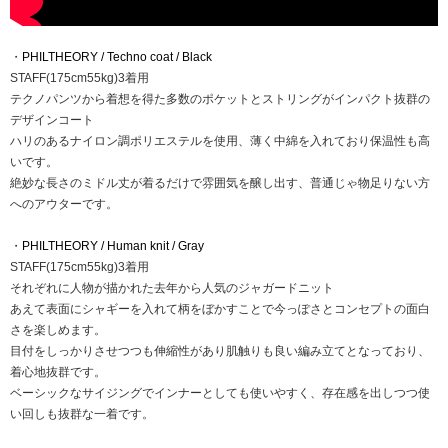
・
PHILTHEORY / Techno coat / Black
STAFF(175cm55kg)3着用
テクノパンツから着想を得た多数のポケットとストリングがインパクト抜群の
デザインコート
ハリのあるナイロン調ポリエステルを使用、薄く中綿を入れており保温性も高
いです。
絶妙な長さのミドル丈が着るだけで雰囲気を醸し出す、普通じゃ物足りない方
へのアウターです。
・
PHILTHEORY / Human knit / Gray
STAFF(175cm55kg)3着用
それぞれに人物が描かれた去年から人気のジャガードニット
あえて表面にシャギーを入れて柄をぼかすことで今っぽさとコンセプトの面白
さを楽しめます。
目付をしっかりさせつつも伸縮性があり肌触りも良い編み立てとなっており、
着心地抜群です。
ベーシックなサイジングでインナーとしても使いやすく、存在感を出しつつ使
い回しも抜群な一着です。