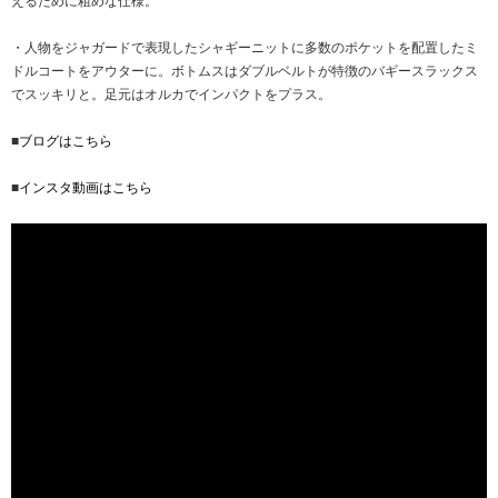
えるために粗めな仕様。
・人物をジャガードで表現したシャギーニットに多数のポケットを配置したミ
ドルコートをアウターに。ボトムスはダブルベルトが特徴のバギースラックス
でスッキリと。足元はオルカでインパクトをプラス。
■
ブログはこちら
■
インスタ動画はこちら