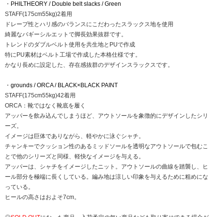
・
PHILTHEORY / Double belt slacks / Green
STAFF(175cm55kg)2着用
ドレープ性とハリ感のバランスにこだわったスラックス地を使用
綺麗なバギーシルエットで脚長効果抜群です。
トレンドのダブルベルト使用を共生地とPUで作成
特にPU素材はベルト工場で作成した本格仕様です。
かなり長めに設定した、存在感抜群のデザインスラックスです。
・
grounds / ORCA / BLACK×BLACK PAINT
STAFF(175cm55kg)42着用
ORCA：靴ではなく靴底を履く
アッパーを飲み込んでしまうほど、アウトソールを象徴的にデザインしたシリ
ーズ。
イメージは巨体でありながら、軽やかに泳ぐシャチ。
チャンキーでクッション性のあるミッドソールを透明なアウトソールで包むこ
とで他のシリーズと同様、軽快なイメージを与える。
アッパーは、シャチをイメージしたニット。アウトソールの曲線を踏襲し、ヒ
ール部分を極端に長くしている。編み地は涼しい印象を与えるために粗めにな
っている。
ヒールの高さはおよそ7cm。