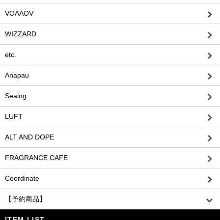
VOAAOV
WIZZARD
etc.
Anapau
Seaing
LUFT
ALT AND DOPE
FRAGRANCE CAFE
Coordinate
【予約商品】
ITEM LIST