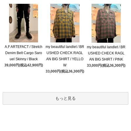
A.F ARTEFACT / Stretch
my beautiful landlet / BR
my beautiful landlet / BR
Denim Belt Cargo Saro
USHED CHECK RAGL
USHED CHECK RAGL
uel Skinny / Black
AN BIG SHIRT / YELLO
AN BIG SHIRT / PINK
39,000円(税込42,900円)
W
33,000円(税込36,300円)
33,000円(税込36,300円)
もっと見る