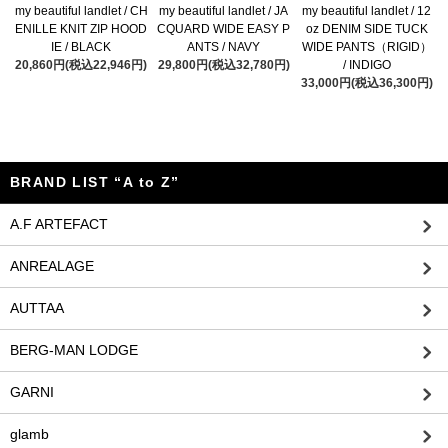
my beautiful landlet / CH
my beautiful landlet / JA
my beautiful landlet / 12
ENILLE KNIT ZIP HOOD
CQUARD WIDE EASY P
oz DENIM SIDE TUCK
IE / BLACK
ANTS / NAVY
WIDE PANTS（RIGID）
20,860円(税込22,946円)
29,800円(税込32,780円)
/ INDIGO
33,000円(税込36,300円)
BRAND LIST “A to Z”
A.F ARTEFACT
ANREALAGE
AUTTAA
BERG-MAN LODGE
GARNI
glamb