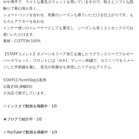
やや薄手で、ライトな裏毛スウェットを用いていますので、軽さとソフトな肌
触りで着心地も良く、
ショートパンツを合わせ、初夏のシーズンも着ていただける仕上がりです。も
ちろんアウターを合わせ、
インナー使いのトレーナーとしても重宝し、シーズンも長くユニセックスでお
使いいただけます。
素材：COTTON 100%
【STAFFコメント】ダメージ＆リペア加工を施したラグランスリーブプルオー
バースウェット。フロントには「m.b.l」マシーン刺繍で、カスミソウをイメー
ジした手刺繍を施し、首元の色褪せも表現したリアルなアイテム。
STAFF(175cm55kg)1着用
1(着丈68,身幅65)
※当店で採寸しています。
☆
インスタで動画を掲載中・1/3
★
ブログで紹介中・1/2
☆
YouTubeで動画を掲載中・1/3