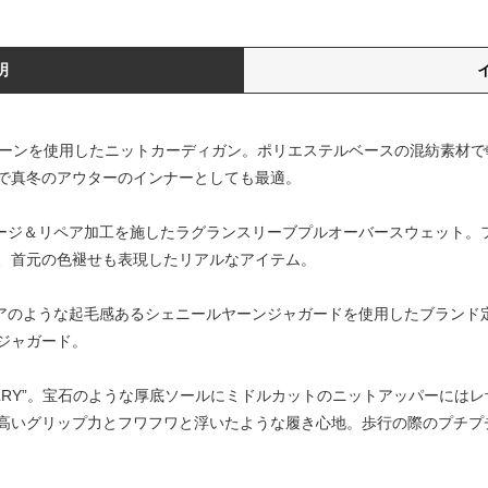
明
レヤーンを使用したニットカーディガン。ポリエステルベースの混紡素材
で真冬のアウターのインナーとしても最適。
dletのダメージ＆リペア加工を施したラグランスリーブプルオーバースウェット
、首元の色褪せも表現したリアルなアイテム。
ndletのベロアのような起毛感あるシェニールヤーンジャガードを使用したブ
ジャガード。
EWELRY”。宝石のような厚底ソールにミドルカットのニットアッパーに
高いグリップ力とフワフワと浮いたような履き心地。歩行の際のプチプ