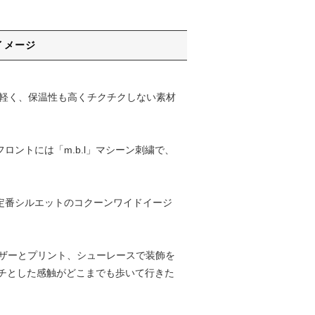
イメージ
で軽く、保温性も高くチクチクしない素材
。フロントには「m.b.l」マシーン刺繍で、
ランド定番シルエットのコクーンワイドイージ
はレザーとプリント、シューレースで装飾を
チとした感触がどこまでも歩いて行きた