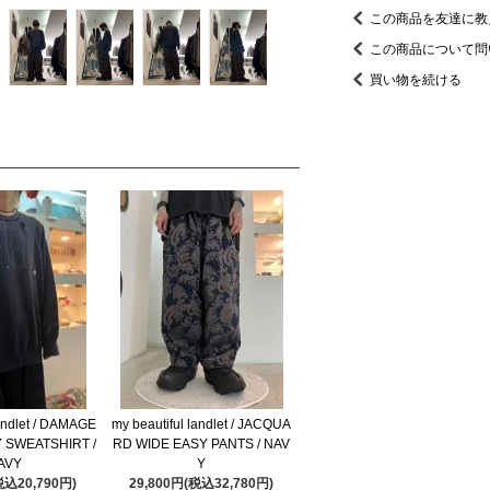
この商品を友達に教
この商品について問
買い物を続ける
landlet / DAMAGE
my beautiful landlet / JACQUA
 SWEATSHIRT /
RD WIDE EASY PANTS / NAV
AVY
Y
税込20,790円)
29,800円(税込32,780円)