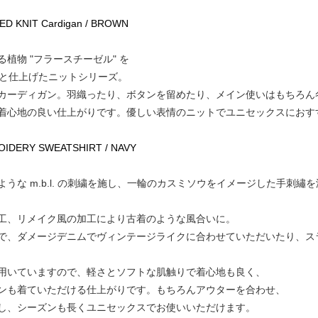
D KNIT Cardigan / BROWN
植物 "フラースチーゼル" を
りと仕上げたニットシリーズ。
カーディガン。羽織ったり、ボタンを留めたり、メイン使いはもちろん
着心地の良い仕上がりです。優しい表情のニットでユニセックスにおす
BROIDERY SWEATSHIRT / NAVY
うな m.b.l. の刺繍を施し、一輪のカスミソウをイメージした手刺
工、リメイク風の加工により古着のような風合いに。
で、ダメージデニムでヴィンテージライクに合わせていただいたり、ス
用いていますので、軽さとソフトな肌触りで着心地も良く、
ンも着ていただける仕上がりです。もちろんアウターを合わせ、
し、シーズンも長くユニセックスでお使いいただけます。