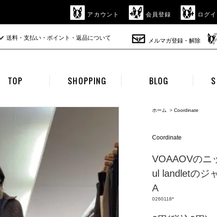
アカウント
会員登録
ログイ
送料・支払い・ポイント・返品について
メルマガ登録・解除
TOP
SHOPPING
BLOG
S
ホーム
>
Coordinate
Coordinate
VOAAOVのニッ
ul landle
A
0260118*