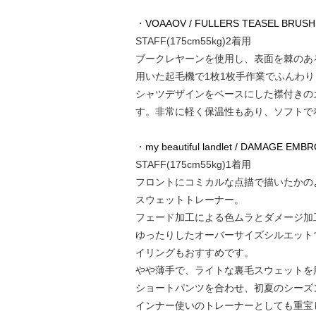
・
VOAAOV / FULLERS TEASEL BRUSHE
STAFF(175cm55kg)2着用
ブークレヤーンを使用し、表面を棘のある
用いた起毛機で1枚1枚手作業でふんわ
シャツデザインをベースにした襟付きの
す。非常に軽く保温性もあり、ソフトで
・
my beautiful landlet / DAMAGE EM
STAFF(175cm55kg)1着用
フロントにコミカルな点描で描いたかのよ
スウェットトレーナー。
フェード加工による色ムラとダメージ加
ゆったりしたオーバーサイズシルエット
イリングもおすすめです。
やや薄手で、ライトな裏毛スウェットを
ショートパンツを合わせ、初夏のシーズ
インナー使いのトレーナーとしても重宝