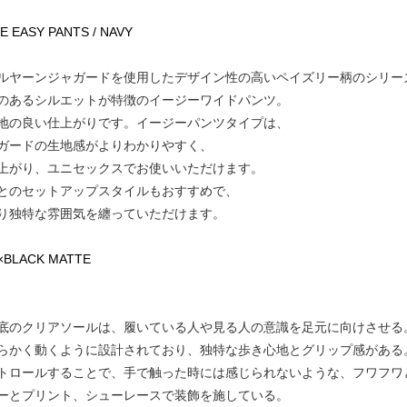
IDE EASY PANTS / NAVY
ルヤーンジャガードを使用したデザイン性の高いペイズリー柄のシリー
のあるシルエットが特徴のイージーワイドパンツ。
地の良い仕上がりです。イージーパンツタイプは、
ガードの生地感がよりわかりやすく、
上がり、ユニセックスでお使いいただけます。
とのセットアップスタイルもおすすめで、
り独特な雰囲気を纏っていただけます。
K×BLACK MATTE
底のクリアソールは、履いている人や見る人の意識を足元に向けさせる
らかく動くように設計されており、独特な歩き心地とグリップ感がある
トロールすることで、手で触った時には感じられないような、フワフワ
ーとプリント、シューレースで装飾を施している。