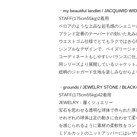
・
my beautiful landlet / JACQUARD W
STAFF(175cm55kg)2着用
ベロアのような上品な起毛感のシェニー
ブランド定番のテーパードの効いた丸み
ウエストゴム仕様でとてもラクではき心
シンプルなデザインで、ペイズリージャ
コーディネートもしやすいバランスに仕
同シリーズより展開しているジャケット
総柄のジャガード生地を楽しみながらよ
・
grounds / JEWELRY STONE / BLAC
STAFF(175cm55kg)42着用
JEWELRY：履くジュエリー
宝石を思わせる透明な球体で作られた厚
それぞれの球体は足の動きに合わせて柔
を感じられるように素材の柔軟性をコン
ミドルカットのニットアッパーにはレザ