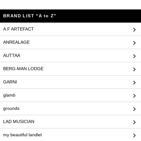
BRAND LIST “A to Z”
A.F ARTEFACT
ANREALAGE
AUTTAA
BERG-MAN LODGE
GARNI
glamb
grounds
LAD MUSICIAN
my beautiful landlet