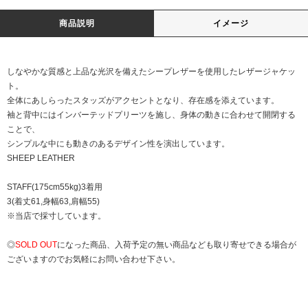
商品説明
イメージ
しなやかな質感と上品な光沢を備えたシープレザーを使用したレザージャケッ
ト。
全体にあしらったスタッズがアクセントとなり、存在感を添えています。
袖と背中にはインバーテッドプリーツを施し、身体の動きに合わせて開閉する
ことで、
シンプルな中にも動きのあるデザイン性を演出しています。
SHEEP LEATHER
STAFF(175cm55kg)3着用
3(着丈61,身幅63,肩幅55)
※当店で採寸しています。
◎
SOLD OUT
になった商品、入荷予定の無い商品なども取り寄せできる場合が
ございますのでお気軽にお問い合わせ下さい。