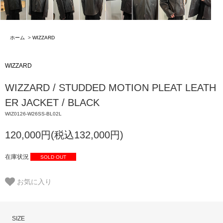
ホーム
>
WIZZARD
WIZZARD
WIZZARD / STUDDED MOTION PLEAT LEATH
ER JACKET / BLACK
WIZ0126-W26SS-BL02L
120,000円(税込132,000円)
在庫状況
SOLD OUT
お気に入り
SIZE