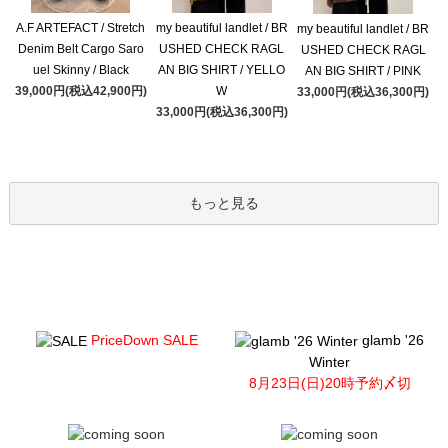
A.F ARTEFACT / Stretch
my beautiful landlet / BR
my beautiful landlet / BR
Denim Belt Cargo Saro
USHED CHECK RAGL
USHED CHECK RAGL
uel Skinny / Black
AN BIG SHIRT / YELLO
AN BIG SHIRT / PINK
39,000円(税込42,900円)
W
33,000円(税込36,300円)
33,000円(税込36,300円)
もっと見る
PriceDown SALE
glamb '26
Winter
8月23日(日)20時予約〆切