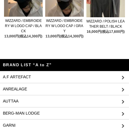
WIZZARD / EMBROIDE
WIZZARD / EMBROIDE
WIZZARD / POLISH LEA
RY W LOGO CAP / BLA
RY W LOGO CAP / GRA
THER BELT / BLACK
CK
Y
16,000円(税込17,600円)
13,000円(税込14,300円)
13,000円(税込14,300円)
BRAND LIST “A to Z”
A.F ARTEFACT
ANREALAGE
AUTTAA
BERG-MAN LODGE
GARNI