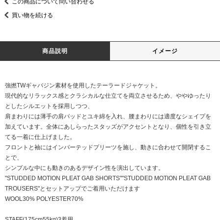
この商品について問い合わせる
買い物を続ける
商品説明
イメージ
強撚TWギャバジン素材を使用したテーラードジャケット。
現代的なリラックス感とクラシカルな仕立てを両立させるため、ややゆったり
としたシルエットを採用しつつ、
肩まわりには薄手の肩パッドとユキ綿を入れ、腰まわりには適度なシェイプを
加えています。全体にあしらったスタッズがアクセントとなり、個性を引き立
てる一着に仕上げました。
フロントと袖にはインバーテッドプリーツを施し、動きに合わせて開閉するこ
とで、
シンプルな中にも動きのあるデザイン性を演出しています。
"STUDDED MOTION PLEAT GAB SHORTS""STUDDED MOTION PLEAT GAB
TROUSERS"とセットアップでご着用いただけます
WOOL30% POLYESTER70%
STAFF(175cm55kg)3着用