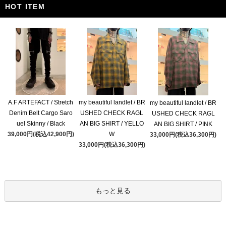
HOT ITEM
A.F ARTEFACT / Stretch
my beautiful landlet / BR
my beautiful landlet / BR
Denim Belt Cargo Saro
USHED CHECK RAGL
USHED CHECK RAGL
uel Skinny / Black
AN BIG SHIRT / YELLO
AN BIG SHIRT / PINK
39,000円(税込42,900円)
W
33,000円(税込36,300円)
33,000円(税込36,300円)
もっと見る