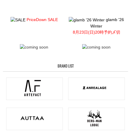
PriceDown SALE
glamb '26
Winter
8月23日(日)20時予約〆切
BRAND LIST