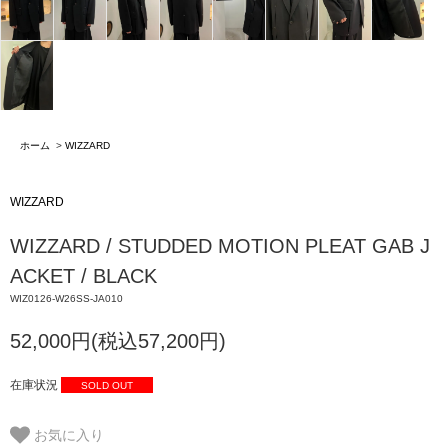
ホーム
>
WIZZARD
WIZZARD
WIZZARD / STUDDED MOTION PLEAT GAB J
ACKET / BLACK
WIZ0126-W26SS-JA010
52,000円(税込57,200円)
在庫状況
SOLD OUT
お気に入り