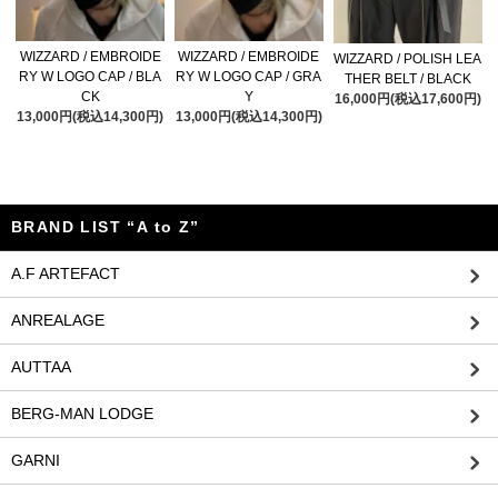
WIZZARD / EMBROIDE
WIZZARD / EMBROIDE
WIZZARD / POLISH LEA
RY W LOGO CAP / BLA
RY W LOGO CAP / GRA
THER BELT / BLACK
CK
Y
16,000円(税込17,600円)
13,000円(税込14,300円)
13,000円(税込14,300円)
BRAND LIST “A to Z”
A.F ARTEFACT
ANREALAGE
AUTTAA
BERG-MAN LODGE
GARNI