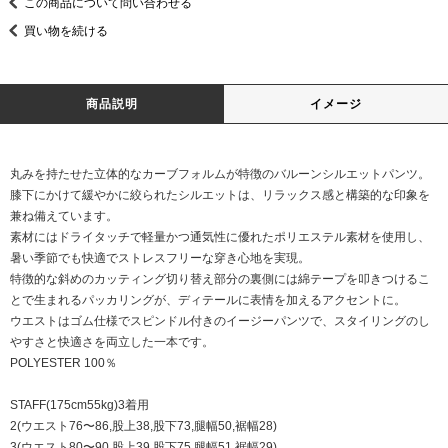
この商品について問い合わせる
買い物を続ける
商品説明
イメージ
丸みを持たせた立体的なカーブフォルムが特徴のバルーンシルエットパンツ。
膝下にかけて緩やかに絞られたシルエットは、リラックス感と構築的な印象を
兼ね備えています。
素材にはドライタッチで軽量かつ通気性に優れたポリエステル素材を使用し、
暑い季節でも快適でストレスフリーな穿き心地を実現。
特徴的な斜めのカッティング切り替え部分の裏側には綿テープを叩きつけるこ
とで生まれるパッカリングが、ディテールに表情を加えるアクセントに。
ウエストはゴム仕様でスピンドル付きのイージーパンツで、スタイリングのし
やすさと快適さを両立した一本です。
POLYESTER 100％
STAFF(175cm55kg)3着用
2(ウエスト76〜86,股上38,股下73,腿幅50,裾幅28)
3(ウエスト80〜90,股上39,股下75,腿幅51,裾幅29)