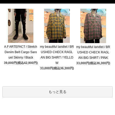
A.F ARTEFACT / Stretch
my beautiful landlet / BR
my beautiful landlet / BR
Denim Belt Cargo Saro
USHED CHECK RAGL
USHED CHECK RAGL
uel Skinny / Black
AN BIG SHIRT / YELLO
AN BIG SHIRT / PINK
39,000円(税込42,900円)
W
33,000円(税込36,300円)
33,000円(税込36,300円)
もっと見る