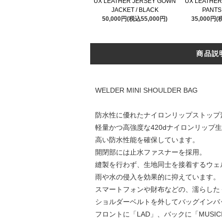
UX LEATHER JERSEY GOWN
UX LEATHER
JACKET / BLACK
PANTS
50,000円(税込55,000円)
35,000円(
商品説
WELDER MINI SHOULDER BAG
防水性に優れたナイロンリップストップ
軽量かつ高強度な420dナイロンリップ
高い防水性能を確保しています。
開閉部には止水ファスナーを採用。
縫製を行わず、生地同士を接着するウェル
雨や水の侵入を効果的に抑えています。
スマートフォンや財布などの、濡らした
ショルダーベルトを外してバッグインバ
フロントに「LAD」、バックに「MUSI