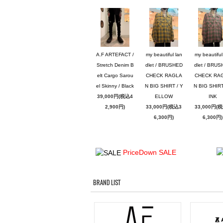
A.F ARTEFACT /
my beautiful lan
my beautiful
Stretch Denim B
dlet / BRUSHED
dlet / BRU
elt Cargo Sarou
CHECK RAGLA
CHECK RA
el Skinny / Black
N BIG SHIRT / Y
N BIG SHIRT
39,000円(税込4
ELLOW
INK
2,900円)
33,000円(税込3
33,000円(
6,300円)
6,300円)
PriceDown SALE
BRAND LIST