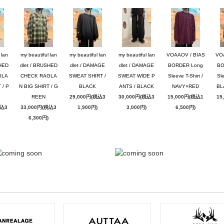
 lan
my beautiful lan
my beautiful lan
my beautiful lan
VOAAOV / BIAS
VO
SHED
dlet / BRUSHED
dlet / DAMAGE
dlet / DAMAGE
BORDER Long
BO
GLA
CHECK RAGLA
SWEAT SHIRT /
SWEAT WIDE P
Sleeve T-Shirt /
Sle
 / P
N BIG SHIRT / G
BLACK
ANTS / BLACK
NAVY×RED
BL
REEN
29,000円(税込3
30,000円(税込3
15,000円(税込1
15
税込3
33,000円(税込3
1,900円)
3,000円)
6,500円)
6,300円)