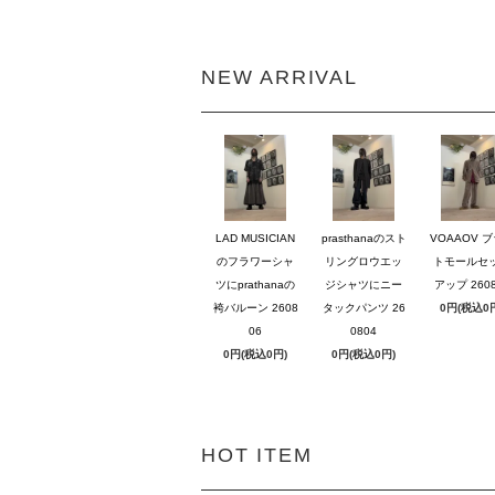
NEW ARRIVAL
LAD MUSICIAN
prasthanaのスト
VOAAOV 
のフラワーシャ
リングロウエッ
トモールセ
ツにprathanaの
ジシャツにニー
アップ 2608
袴バルーン 2608
タックパンツ 26
0円(税込0
06
0804
0円(税込0円)
0円(税込0円)
HOT ITEM