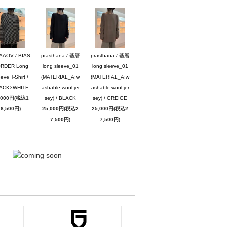
AAOV / BIAS
prasthana / 基層
prasthana / 基層
RDER Long
long sleeve_01
long sleeve_01
eve T-Shirt /
(MATERIAL_A:w
(MATERIAL_A:w
ACK×WHITE
ashable wool jer
ashable wool jer
,000円(税込1
sey) / BLACK
sey) / GREIGE
6,500円)
25,000円(税込2
25,000円(税込2
7,500円)
7,500円)