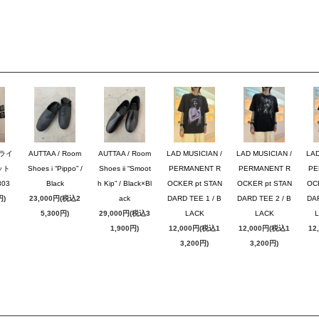
ブライ
AUTTAA / Room
AUTTAA / Room
LAD MUSICIAN /
LAD MUSICIAN /
LAD
ット
Shoes i “Pippo” /
Shoes ii “Smoot
PERMANENT R
PERMANENT R
PE
03
Black
h Kip” / Black×Bl
OCKER pt STAN
OCKER pt STAN
OC
円)
23,000円(税込2
ack
DARD TEE 1 / B
DARD TEE 2 / B
DAR
5,300円)
29,000円(税込3
LACK
LACK
1,900円)
12,000円(税込1
12,000円(税込1
12
3,200円)
3,200円)