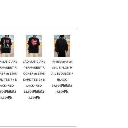
 MUSICIAN /
LAD MUSICIAN /
my beautiful lan
RMANENT R
PERMANENT R
dlet / NYLON M
KER pt STAN
OCKER pt STAN
A-1 BLOUSON /
D TEE 4 / B
DARD TEE 5 / B
BLACK
LACK×RED
LACK×RED
59,000円(税込6
,000円(税込1
12,000円(税込1
4,900円)
3,200円)
3,200円)