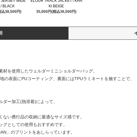
 JERSEY WIDE
ELOUR TRACK JACKET / KHA
 / BLACK
KI BEIGE
税込38,500円)
35,000円(税込38,500円)
明
素材を使用したウェルダーミニショルダーバッグ。
生地の表面にPUコーティング、裏面にはTPUラミネートを施すことで、
ダー加工(熱溶着)によって、
くない携行品の収納に最適なサイズ感です。
ッグとしての使用もおすすめです。
CIAN」のプリントをあしらっています。