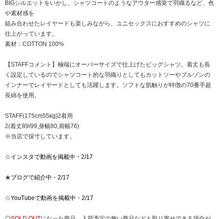
BIGシルエットをいかし、シャツコートのようなアウター感覚で羽織るなど、色
や素材感を
組み合わせたレイヤードも楽しみながら、ユニセックスにおすすめのシャツに
仕上がっています。
素材：COTTON 100%
【STAFFコメント】極端にオーバーサイズで仕上げたビッグシャツ。着丈も長
く設定しているのでシャツコート的な羽織りとしてもカットソーやブルゾンの
インナーでレイヤードとしても活躍します。ソフトな肌触りが特徴の70番手超
長綿を使用。
STAFF(175cm55kg)2着用
2(着丈89/99,身幅80,肩幅76)
※当店で採寸しています。
☆
インスタで動画を掲載中・2/17
★
ブログで紹介中・2/17
☆
YouTubeで動画を掲載中・2/17
◎
SOLD OUT
になった商品、入荷予定の無い商品なども取り寄せできる場合が