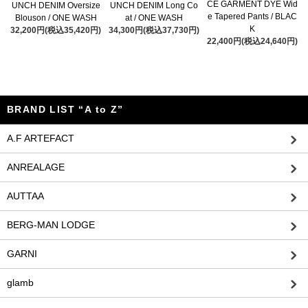
CE GARMENT DYE Wid
UNCH DENIM Oversize
UNCH DENIM Long Co
e Tapered Pants / BLAC
Blouson / ONE WASH
at / ONE WASH
K
32,200円(税込35,420円)
34,300円(税込37,730円)
22,400円(税込24,640円)
BRAND LIST “A to Z”
A.F ARTEFACT
ANREALAGE
AUTTAA
BERG-MAN LODGE
GARNI
glamb