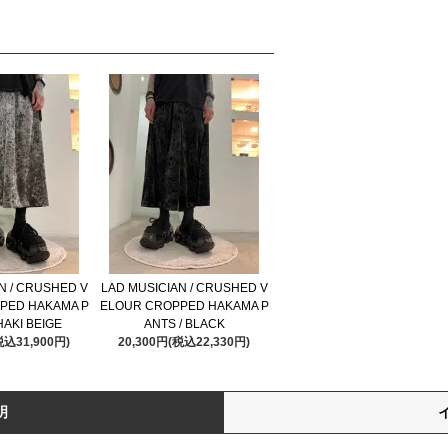
N / CRUSHED V
LAD MUSICIAN / CRUSHED V
PED HAKAMA P
ELOUR CROPPED HAKAMA P
HAKI BEIGE
ANTS / BLACK
税込31,900円)
20,300円(税込22,330円)
明