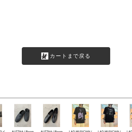
カートまで戻る
ブライ
AUTTAA / Room
AUTTAA / Room
LAD MUSICIAN /
LAD MUSICIAN /
LAD