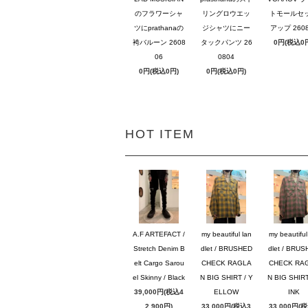
のフラワーシャ
リングロウエッ
トモールセ
ツにprathanaの
ジシャツにニー
アップ 2608
袴バルーン 2608
タックパンツ 26
0円(税込0
06
0804
0円(税込0円)
0円(税込0円)
HOT ITEM
A.F ARTEFACT /
my beautiful lan
my beautiful
Stretch Denim B
dlet / BRUSHED
dlet / BRU
elt Cargo Sarou
CHECK RAGLA
CHECK RA
el Skinny / Black
N BIG SHIRT / Y
N BIG SHIRT
39,000円(税込4
ELLOW
INK
2,900円)
33,000円(税込3
33,000円(