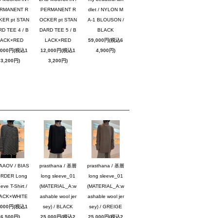
RMANENT R
PERMANENT R
dlet / NYLON M
KER pt STAN
OCKER pt STAN
A-1 BLOUSON /
D TEE 4 / B
DARD TEE 5 / B
BLACK
LACK×RED
LACK×RED
59,000円(税込6
,000円(税込1
12,000円(税込1
4,900円)
3,200円)
3,200円)
AAOV / BIAS
prasthana / 基層
prasthana / 基層
RDER Long
long sleeve_01
long sleeve_01
eve T-Shirt /
(MATERIAL_A:w
(MATERIAL_A:w
ACK×WHITE
ashable wool jer
ashable wool jer
,000円(税込1
sey) / BLACK
sey) / GREIGE
6,500円)
25,000円(税込2
25,000円(税込2