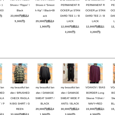
ット
Shoes i “Pippo” /
Shoes ii “Smoot
PERMANENT R
PERMANENT R
PE
03
Black
h Kip” / Black×Bl
OCKER pt STAN
OCKER pt STAN
OC
円)
23,000円(税込2
ack
DARD TEE 1 / B
DARD TEE 2 / B
DAR
5,300円)
29,000円(税込3
LACK
LACK
1,900円)
12,000円(税込1
12,000円(税込1
12
3,200円)
3,200円)
 lan
my beautiful lan
my beautiful lan
my beautiful lan
VOAAOV / BIAS
VO
SHED
dlet / BRUSHED
dlet / DAMAGE
dlet / DAMAGE
BORDER Long
BO
GLA
CHECK RAGLA
SWEAT SHIRT /
SWEAT WIDE P
Sleeve T-Shirt /
Sle
 / P
N BIG SHIRT / G
BLACK
ANTS / BLACK
NAVY×RED
BL
REEN
29,000円(税込3
30,000円(税込3
15,000円(税込1
15
税込3
33,000円(税込3
1,900円)
3,000円)
6,500円)