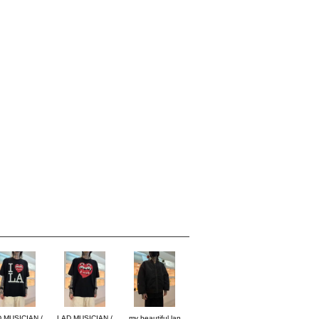
 MUSICIAN /
LAD MUSICIAN /
my beautiful lan