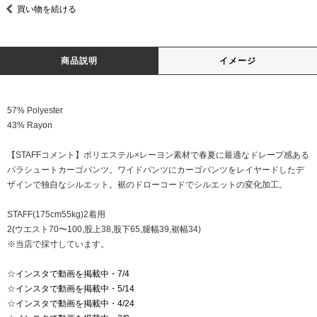
買い物を続ける
商品説明
イメージ
57% Polyester
43% Rayon
【STAFFコメント】ポリエステル×レーヨン素材で春夏に最適なドレープ感ある
パラシュートカーゴパンツ。ワイドパンツにカーゴパンツをレイヤードしたデ
ザインで独自なシルエット。裾のドローコードでシルエットの変化加工。
STAFF(175cm55kg)2着用
2(ウエスト70〜100,股上38,股下65,腿幅39,裾幅34)
※当店で採寸しています。
☆
インスタで動画を掲載中・7/4
☆
インスタで動画を掲載中・5/14
☆
インスタで動画を掲載中・4/24