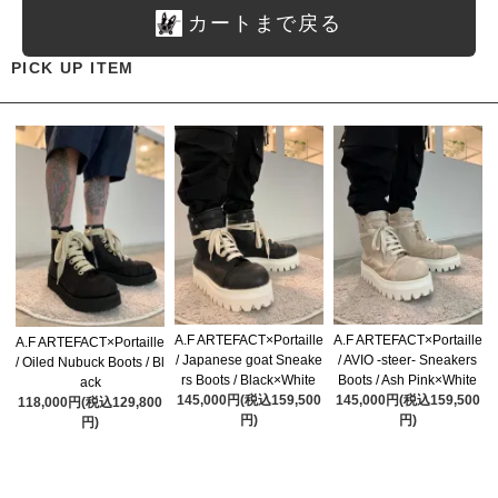
カートまで戻る
PICK UP ITEM
A.F ARTEFACT×Portaille
A.F ARTEFACT×Portaille
A.F ARTEFACT×Portaille
/ Japanese goat Sneake
/ AVIO -steer- Sneakers
/ Oiled Nubuck Boots / Bl
rs Boots / Black×White
Boots / Ash Pink×White
ack
145,000円(税込159,500
145,000円(税込159,500
118,000円(税込129,800
円)
円)
円)