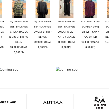
 lan
my beautiful lan
my beautiful lan
my beautiful lan
VOAAOV / BIAS
VO
SHED
dlet / BRUSHED
dlet / DAMAGE
dlet / DAMAGE
BORDER Long
BO
GLA
CHECK RAGLA
SWEAT SHIRT /
SWEAT WIDE P
Sleeve T-Shirt /
Sle
 / P
N BIG SHIRT / G
BLACK
ANTS / BLACK
NAVY×RED
BL
REEN
29,000円(税込3
30,000円(税込3
15,000円(税込1
15
税込3
33,000円(税込3
1,900円)
3,000円)
6,500円)
6,300円)