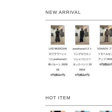
NEW ARRIVAL
LAD MUSICIAN
prasthanaのスト
VOAAOV 
のフラワーシャ
リングロウエッ
トモールセ
ツにprathanaの
ジシャツにニー
アップ 2608
袴バルーン 2608
タックパンツ 26
0円(税込0
06
0804
0円(税込0円)
0円(税込0円)
HOT ITEM