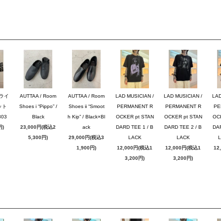
ブライ
AUTTAA / Room
AUTTAA / Room
LAD MUSICIAN /
LAD MUSICIAN /
LAD
ット
Shoes i “Pippo” /
Shoes ii “Smoot
PERMANENT R
PERMANENT R
PE
03
Black
h Kip” / Black×Bl
OCKER pt STAN
OCKER pt STAN
OC
円)
23,000円(税込2
ack
DARD TEE 1 / B
DARD TEE 2 / B
DAR
5,300円)
29,000円(税込3
LACK
LACK
1,900円)
12,000円(税込1
12,000円(税込1
12
3,200円)
3,200円)