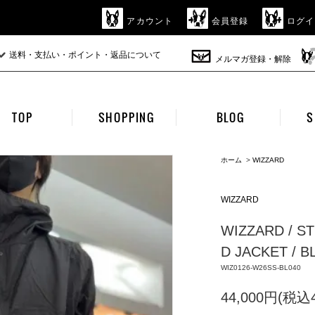
アカウント
会員登録
ログイ
送料・支払い・ポイント・返品について
メルマガ登録・解除
TOP
SHOPPING
BLOG
S
ホーム
>
WIZZARD
WIZZARD
WIZZARD / S
D JACKET / B
WIZ0126-W26SS-BL040
44,000円(税込4