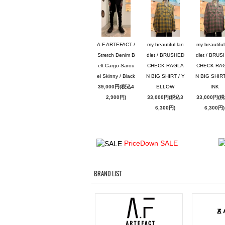
A.F ARTEFACT /
my beautiful lan
my beautiful
Stretch Denim B
dlet / BRUSHED
dlet / BRU
elt Cargo Sarou
CHECK RAGLA
CHECK RA
el Skinny / Black
N BIG SHIRT / Y
N BIG SHIRT
39,000円(税込4
ELLOW
INK
2,900円)
33,000円(税込3
33,000円(
6,300円)
6,300円)
PriceDown SALE
BRAND LIST