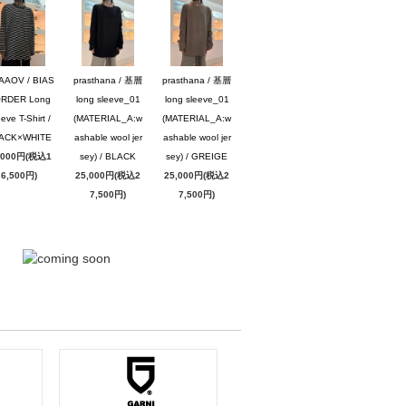
AAOV / BIAS
prasthana / 基層
prasthana / 基層
RDER Long
long sleeve_01
long sleeve_01
eve T-Shirt /
(MATERIAL_A:w
(MATERIAL_A:w
ACK×WHITE
ashable wool jer
ashable wool jer
,000円(税込1
sey) / BLACK
sey) / GREIGE
6,500円)
25,000円(税込2
25,000円(税込2
7,500円)
7,500円)