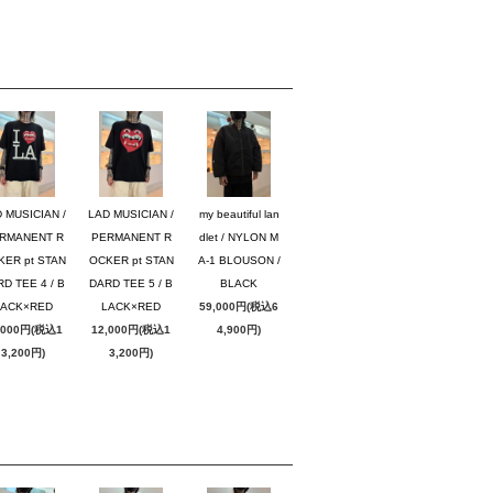
 MUSICIAN /
LAD MUSICIAN /
my beautiful lan
RMANENT R
PERMANENT R
dlet / NYLON M
KER pt STAN
OCKER pt STAN
A-1 BLOUSON /
D TEE 4 / B
DARD TEE 5 / B
BLACK
LACK×RED
LACK×RED
59,000円(税込6
,000円(税込1
12,000円(税込1
4,900円)
3,200円)
3,200円)