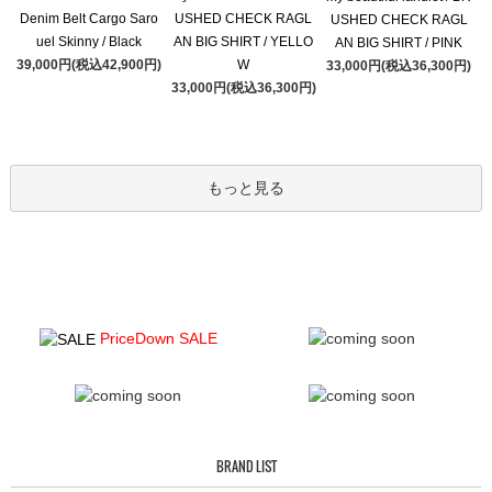
Denim Belt Cargo Saro
USHED CHECK RAGL
USHED CHECK RAGL
uel Skinny / Black
AN BIG SHIRT / YELLO
AN BIG SHIRT / PINK
39,000円(税込42,900円)
W
33,000円(税込36,300円)
33,000円(税込36,300円)
もっと見る
PriceDown SALE
BRAND LIST