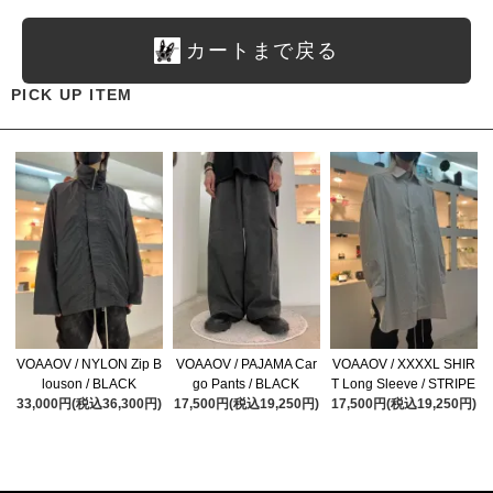
カートまで戻る
PICK UP ITEM
VOAAOV / NYLON Zip B
VOAAOV / PAJAMA Car
VOAAOV / XXXXL SHIR
louson / BLACK
go Pants / BLACK
T Long Sleeve / STRIPE
33,000円(税込36,300円)
17,500円(税込19,250円)
17,500円(税込19,250円)