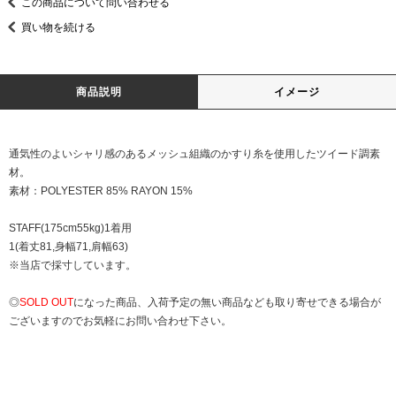
この商品について問い合わせる
買い物を続ける
商品説明
イメージ
通気性のよいシャリ感のあるメッシュ組織のかすり糸を使用したツイード調素
材。
素材：POLYESTER 85% RAYON 15%
STAFF(175cm55kg)1着用
1(着丈81,身幅71,肩幅63)
※当店で採寸しています。
◎
SOLD OUT
になった商品、入荷予定の無い商品なども取り寄せできる場合が
ございますのでお気軽にお問い合わせ下さい。