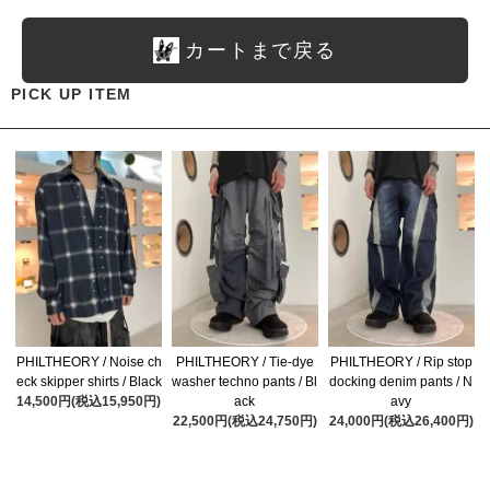
カートまで戻る
PICK UP ITEM
PHILTHEORY / Noise ch
PHILTHEORY / Tie-dye
PHILTHEORY / Rip stop
eck skipper shirts / Black
washer techno pants / Bl
docking denim pants / N
14,500円(税込15,950円)
ack
avy
22,500円(税込24,750円)
24,000円(税込26,400円)