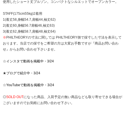
使用したショート丈ブルゾン。コンパクトなシルエットでオープンカラー。
STAFF(175cm55kg)2着用
1(着丈58,身幅54.7,肩幅44,袖丈62)
2(着丈60,身幅56.7肩幅46,袖丈63)
3(着丈62,身幅58.7,肩幅48,袖丈64)
※
PHILTHEORYの寸法に関しては PHILTHEORY側で採寸した寸法を表示して
おります。当店での採寸をご希望の方は大変お手数ですが『商品お問い合わ
せ』からお問い合わせ下さいませ。
☆
インスタで動画を掲載中・3/24
★
ブログで紹介中・3/24
☆
YouTubeで動画を掲載中・3/24
◎
SOLD OUT
になった商品、入荷予定の無い商品なども取り寄せできる場合が
ございますのでお気軽にお問い合わせ下さい。