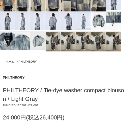
ホーム
>
PHILTHEORY
PHILTHEORY
PHILTHEORY / Tie-dye washer compact blouso
n / Light Gray
PHL0126-125261-122-001
24,000円(税込26,400円)