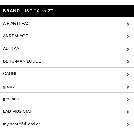
BRAND LIST “A to Z”
A.F ARTEFACT
ANREALAGE
AUTTAA
BERG-MAN LODGE
GARNI
glamb
grounds
LAD MUSICIAN
my beautiful landlet