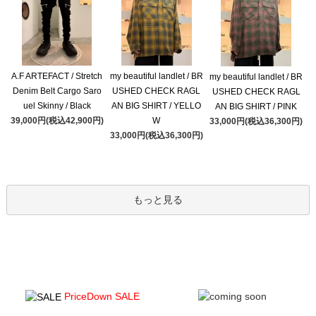
A.F ARTEFACT / Stretch
my beautiful landlet / BR
my beautiful landlet / BR
Denim Belt Cargo Saro
USHED CHECK RAGL
USHED CHECK RAGL
uel Skinny / Black
AN BIG SHIRT / YELLO
AN BIG SHIRT / PINK
39,000円(税込42,900円)
W
33,000円(税込36,300円)
33,000円(税込36,300円)
もっと見る
PriceDown SALE