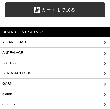
カートまで戻る
BRAND LIST “A to Z”
A.F ARTEFACT
ANREALAGE
AUTTAA
BERG-MAN LODGE
GARNI
glamb
grounds