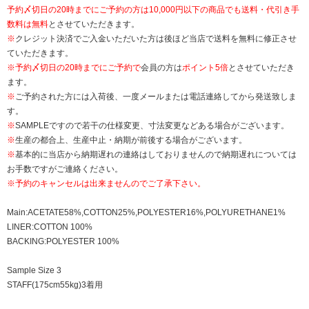
予約〆切日の20時までにご予約の方は10,000円以下の商品でも送料・代引き手
数料は無料
とさせていただきます。
※
クレジット決済でご入金いただいた方は後ほど当店で送料を無料に修正させ
ていただきます。
※
予約〆切日の20時までにご予約で
会員の方は
ポイント5倍
とさせていただき
ます。
※
ご予約された方には入荷後、一度メールまたは電話連絡してから発送致しま
す。
※
SAMPLEですので若干の仕様変更、寸法変更などある場合がございます。
※
生産の都合上、生産中止・納期が前後する場合がございます。
※
基本的に当店から納期遅れの連絡はしておりませんので納期遅れについては
お手数ですがご連絡ください。
※予約のキャンセルは出来ませんのでご了承下さい。
Main:ACETATE58%,COTTON25%,POLYESTER16%,POLYURETHANE1%
LINER:COTTON 100%
BACKING:POLYESTER 100%
Sample Size 3
STAFF(175cm55kg)3着用