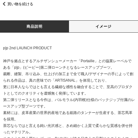
買い物を続ける
商品説明
イメージ
p|p 2nd LAUNCH PRODUCT
神⼾を拠点とするアルチザンシューメーカー「Portaille」との協業レーベルで
ある「p|p」(ピーピー)第⼆弾ローンチとなるレースアップブーツ。
裁断、縫製、吊り込み、仕上げの加⼯まで全て職⼈/デザイナーの⼿によって創
られる作品は、真の意味での「ARTISANAL」を体現しており、
更に⽇本⼈ならではとも⾔える繊細な感性を融合することで、⾄⾼のプロダク
トとしてのクオリティを遺憾無く発揮しています。
第⼆弾リリースとなる今作は、バルモラル(内⽻根)仕様のバックジップ付属のレ
ースアップ型ブーツです。
素材には、⽪⾰産業の世界的産地である姫路のタンナーが⽣産する、茶芯⾺⾰
を採⽤。
茶芯ならではと⾔える鈍い光沢感と、きめ細かく上質で柔らかな質感を併せ持
ったマテリアル。