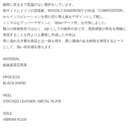
細部に⾄るまで妥協のない選択をしています。
両サイドにドイツの芸術家、WASSILY KANDINSKY の作品「COMPOSITION」
からインスピレーションを得た切り替え線をデザインとして配し、
ミニマルなアッパーデザインに「idea=アート性」を付加しました。
職⼈の技術依存ではなく、p|p としての創作の在り⽅、美的感覚の所在を明確に
表現することを何よりも重視し作成した今作は、
世に溢れる⼤量⽣産品とは⼀線を画す、真に価値のある創造を体現するピース
として、強い存在感を放ちます。
MATERIAL
姫路産茶芯馬革
PROCESS
BLACK RAPID
HEEL
STACKED LEATHER +METAL PLATE
SOLE
VIBRAM #1100