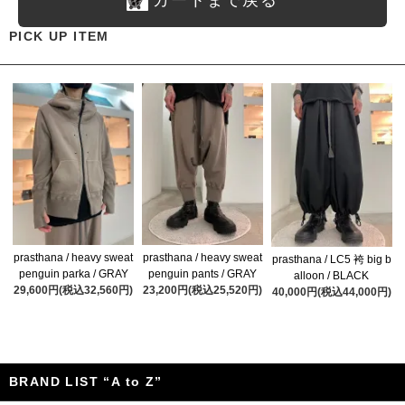
カートまで戻る
PICK UP ITEM
prasthana / heavy sweat
prasthana / heavy sweat
prasthana / LC5 袴 big b
penguin parka / GRAY
penguin pants / GRAY
alloon / BLACK
29,600円(税込32,560円)
23,200円(税込25,520円)
40,000円(税込44,000円)
BRAND LIST “A to Z”