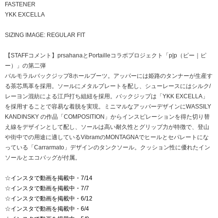
FASTENER
YKK EXCELLA
SIZING IMAGE: REGULAR FIT
【STAFFコメント】prsahanaとPortailleコラボプロジェクト「p|p（ピー｜ピ
ー）」の第二弾
バルモラルバックジップ8ホールブーツ。アッパーには姫路のタンナーが⽣産す
る茶芯⾺⾰を採⽤。ソールにメタルプレートを配し、シューレースにはシルク/
レーヨン混紡による江⼾打ち組紐を採⽤。バックジップは「YKK EXCELLA」
を採用することで容易な着脱を実現。ミニマルなアッパーデザインにWASSILY
KANDINSKY の作品「COMPOSITION」からインスピレーションを得た切り替
え線をデザインとして配し、ソールは高い耐久性とグリップ力が特徴で、登山
や街中での用途に適しているVibramのMONTAGNAでヒールとセパレートにな
っている「Carrarmato」デザインのタンクソール。クッション性に優れたイン
ソールとエコバッグが付属。
☆
インスタで動画を掲載中・7/14
☆
インスタで動画を掲載中・7/7
☆
インスタで動画を掲載中・6/12
☆
インスタで動画を掲載中・6/4