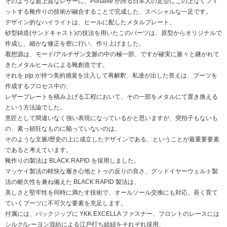
そのような超上質なレザーに、Portaille が誇る⽇本⼈の⾜型にこの上なくフィ
ットする靴作りの技術が融合することで完成した、スペシャルな⼀⾜です。
デザイン的なハイライトは、ヒールに配したメタルプレート。
砂型鋳造(サンドキャスト)の技法を⽤いたこのパーツは、原型からオリジナルで
作成し、細かな修正を密に⾏い、作り上げました。
着想源は、モード/アルチザン⽂脈の中の極⼀部、ですが確実に脈々と継がれて
きたメタルヒールによる靴創造です。
それを p|p が持つ美的感覚を注⼊して再解釈、私達が出した答えは、ブーツを
作成するプロセス中の、
レザープレートを積み上げる⼯程において、その⼀部をメタルにて置き換える
という⽅法論でした。
意匠として間違いなく強い表現になっているかと思いますが、突拍⼦もないも
の、素っ頓狂なものに陥っていないのは、
そのような⽂脈/歴史の上に成⽴したデザインである、ということが最重要要素
であると考えています。
靴作りの製法は BLACK RAPID を採⽤しました。
マッケイ製法の軽快な履き⼼地とトゥの反りの良さ、グッドイヤーウェルト製
法の耐久性を兼ね備えた BLACK RAPID 製法は、
美しさと堅牢性を同時に満たす技術で、オールソール交換にも対応、⻑く育て
ていくブーツに不可⽋な要素を充⾜します。
付属には、バックジップに YKK EXCELLA ファスナー、フロントのレースには
シルク/レーヨン混紡による江⼾打ち組紐をそれぞれ採⽤、