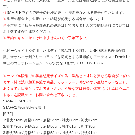
※
ご予約された方には入荷後、一度メールまたは電話連絡してから発送致しま
す。
※
SAMPLEですので若干の仕様変更、寸法変更などある場合がございます。
※
生産の都合上、生産中止・納期が前後する場合がございます。
※
基本的に当店から納期遅れの連絡はしておりませんので納期遅れについては
お手数ですがご連絡ください。
※予約のキャンセルは出来ませんのでご了承下さい。
ヘビーウェイトを使用したボディに製品加工を施し、USED感ある表情が特
徴。米オハイオ州クリーブランドを拠点とする世界的なアーティストDerek He
ssとのコラボレーションTシャツになります。COTTON 100%
※サンプル段階での製品想定サイズの為、製品との寸法と異なる場合がござい
ます（特に洗い加工を施す商品、カットソー、伸びやすい生地ニットなど）。
あくまでも目安としてお考え下さい。不安な方は身長、体重（ボトムはウエス
トも）を記載の上、お問い合わせ下さいませ。
SAMPLE SIZE / 2
STAFF(175cm55kg)2着用
[SIZE]
1:着丈71cm/ 身幅60cm / 肩幅54cm / 袖丈60cm / 裄丈87cm
2:着丈73cm/ 身幅62cm / 肩幅56cm / 袖丈61cm / 裄丈89cm
3:着丈75cm/ 身幅64cm / 肩幅58cm / 袖丈62cm / 裄丈91cm