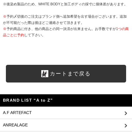
※後染め製品のため、WHITE BODYと加工ボディの採寸に個体差があります。
※
予約〆切後のご注文はブランド側へ追加希望を出す場合がございます。追加
が不可能だった際は後ほどご連絡させて頂きます。
※
予約商品に付き、他の商品との同一決済が出来ません。お手数ですが
1つの商
品ごとに予約
して下さい。
カートまで戻る
BRAND LIST “A to Z”
A.F ARTEFACT
ANREALAGE