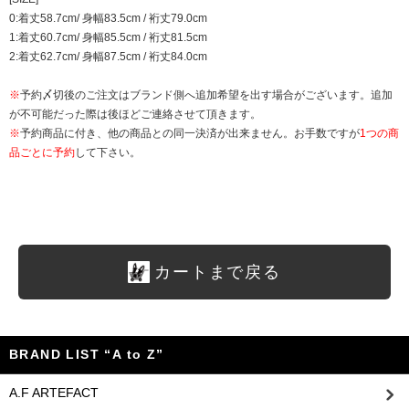
0:着丈58.7cm/ 身幅83.5cm / 裄丈79.0cm
1:着丈60.7cm/ 身幅85.5cm / 裄丈81.5cm
2:着丈62.7cm/ 身幅87.5cm / 裄丈84.0cm
※
予約〆切後のご注文はブランド側へ追加希望を出す場合がございます。追加
が不可能だった際は後ほどご連絡させて頂きます。
※
予約商品に付き、他の商品との同一決済が出来ません。お手数ですが
1つの商
品ごとに予約
して下さい。
カートまで戻る
BRAND LIST “A to Z”
A.F ARTEFACT