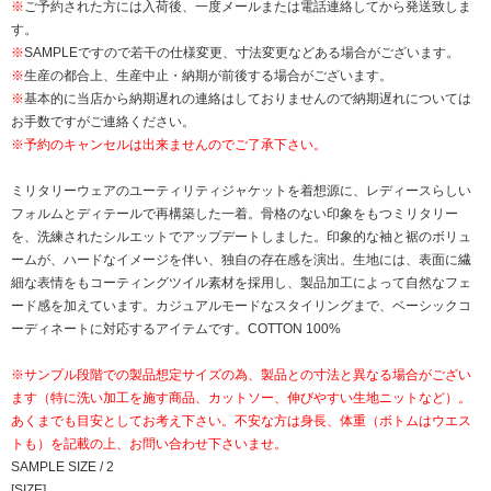
※
ご予約された方には入荷後、一度メールまたは電話連絡してから発送致しま
す。
※
SAMPLEですので若干の仕様変更、寸法変更などある場合がございます。
※
生産の都合上、生産中止・納期が前後する場合がございます。
※
基本的に当店から納期遅れの連絡はしておりませんので納期遅れについては
お手数ですがご連絡ください。
※予約のキャンセルは出来ませんのでご了承下さい。
ミリタリーウェアのユーティリティジャケットを着想源に、レディースらしい
フォルムとディテールで再構築した一着。骨格のない印象をもつミリタリー
を、洗練されたシルエットでアップデートしました。印象的な袖と裾のボリュ
ームが、ハードなイメージを伴い、独自の存在感を演出。生地には、表面に繊
細な表情をもコーティングツイル素材を採用し、製品加工によって自然なフェ
ード感を加えています。カジュアルモードなスタイリングまで、ベーシックコ
ーディネートに対応するアイテムです。COTTON 100%
※サンプル段階での製品想定サイズの為、製品との寸法と異なる場合がござい
ます（特に洗い加工を施す商品、カットソー、伸びやすい生地ニットなど）。
あくまでも目安としてお考え下さい。不安な方は身長、体重（ボトムはウエス
トも）を記載の上、お問い合わせ下さいませ。
SAMPLE SIZE / 2
[SIZE]