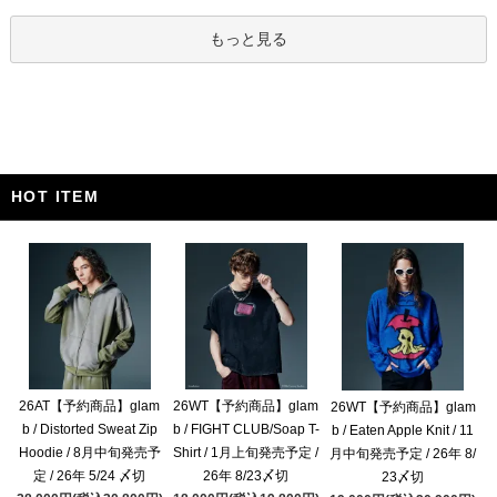
もっと見る
HOT ITEM
26AT【予約商品】glam
26WT【予約商品】glam
26WT【予約商品】glam
b / Distorted Sweat Zip
b / FIGHT CLUB/Soap T-
b / Eaten Apple Knit / 11
Hoodie / 8月中旬発売予
Shirt / 1月上旬発売予定 /
月中旬発売予定 / 26年 8/
定 / 26年 5/24 〆切
26年 8/23〆切
23〆切