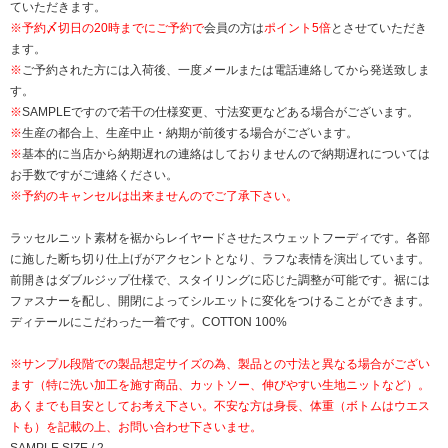
ていただきます。
※
予約〆切日の20時までにご予約で
会員の方は
ポイント5倍
とさせていただき
ます。
※
ご予約された方には入荷後、一度メールまたは電話連絡してから発送致しま
す。
※
SAMPLEですので若干の仕様変更、寸法変更などある場合がございます。
※
生産の都合上、生産中止・納期が前後する場合がございます。
※
基本的に当店から納期遅れの連絡はしておりませんので納期遅れについては
お手数ですがご連絡ください。
※予約のキャンセルは出来ませんのでご了承下さい。
ラッセルニット素材を裾からレイヤードさせたスウェットフーディです。各部
に施した断ち切り仕上げがアクセントとなり、ラフな表情を演出しています。
前開きはダブルジップ仕様で、スタイリングに応じた調整が可能です。裾には
ファスナーを配し、開閉によってシルエットに変化をつけることができます。
ディテールにこだわった一着です。COTTON 100%
※サンプル段階での製品想定サイズの為、製品との寸法と異なる場合がござい
ます（特に洗い加工を施す商品、カットソー、伸びやすい生地ニットなど）。
あくまでも目安としてお考え下さい。不安な方は身長、体重（ボトムはウエス
トも）を記載の上、お問い合わせ下さいませ。