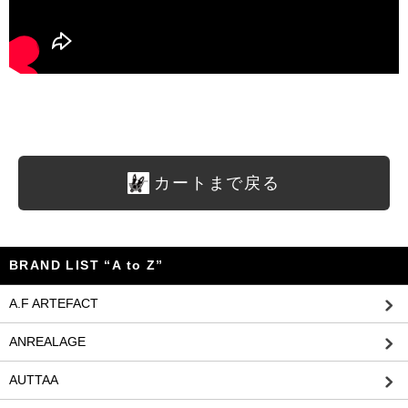
カートまで戻る
BRAND LIST “A to Z”
A.F ARTEFACT
ANREALAGE
AUTTAA