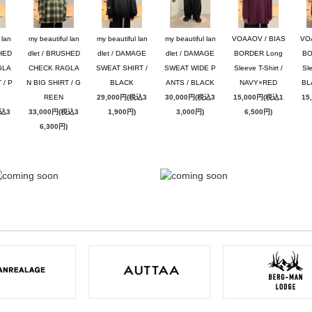
 lan
my beautiful lan
my beautiful lan
my beautiful lan
VOAAOV / BIAS
VO
SHED
dlet / BRUSHED
dlet / DAMAGE
dlet / DAMAGE
BORDER Long
BO
GLA
CHECK RAGLA
SWEAT SHIRT /
SWEAT WIDE P
Sleeve T-Shirt /
Sle
 / P
N BIG SHIRT / G
BLACK
ANTS / BLACK
NAVY×RED
BL
REEN
29,000円(税込3
30,000円(税込3
15,000円(税込1
15
税込3
33,000円(税込3
1,900円)
3,000円)
6,500円)
6,300円)