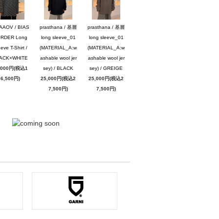
AAOV / BIAS
prasthana / 基層
prasthana / 基層
RDER Long
long sleeve_01
long sleeve_01
eve T-Shirt /
(MATERIAL_A:w
(MATERIAL_A:w
ACK×WHITE
ashable wool jer
ashable wool jer
,000円(税込1
sey) / BLACK
sey) / GREIGE
6,500円)
25,000円(税込2
25,000円(税込2
7,500円)
7,500円)