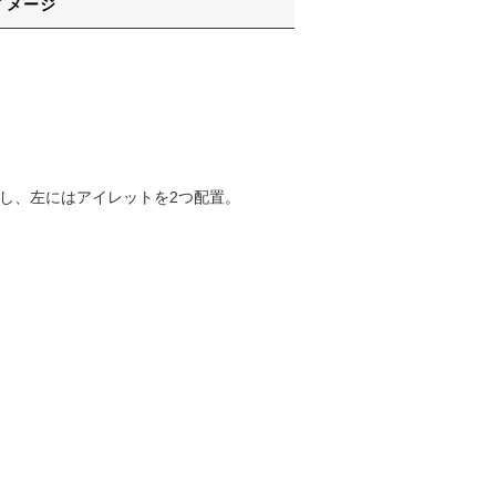
イメージ
繍し、左にはアイレットを2つ配置。