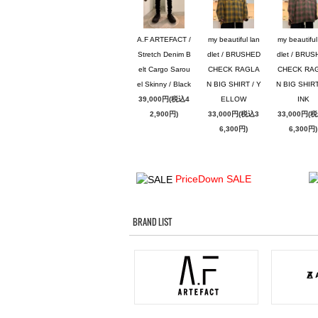
A.F ARTEFACT /
my beautiful lan
my beautiful
Stretch Denim B
dlet / BRUSHED
dlet / BRU
elt Cargo Sarou
CHECK RAGLA
CHECK RA
el Skinny / Black
N BIG SHIRT / Y
N BIG SHIRT
39,000円(税込4
ELLOW
INK
2,900円)
33,000円(税込3
33,000円(
6,300円)
6,300円)
PriceDown SALE
BRAND LIST