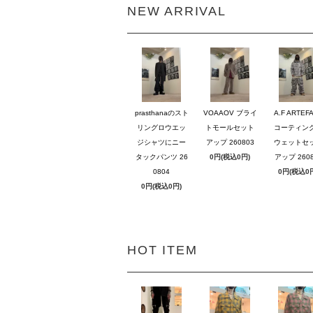
NEW ARRIVAL
prasthanaのスト
VOAAOV ブライ
A.F ARTEF
リングロウエッ
トモールセット
コーティン
ジシャツにニー
アップ 260803
ウェットセ
タックパンツ 26
0円(税込0円)
アップ 2608
0804
0円(税込0
0円(税込0円)
HOT ITEM