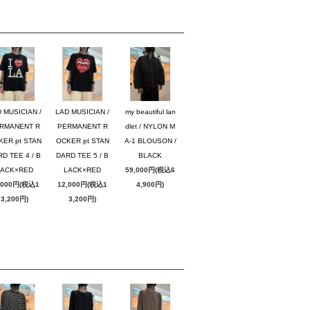
 MUSICIAN /
LAD MUSICIAN /
my beautiful lan
RMANENT R
PERMANENT R
dlet / NYLON M
KER pt STAN
OCKER pt STAN
A-1 BLOUSON /
D TEE 4 / B
DARD TEE 5 / B
BLACK
LACK×RED
LACK×RED
59,000円(税込6
,000円(税込1
12,000円(税込1
4,900円)
3,200円)
3,200円)