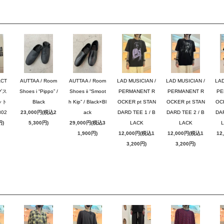
ACT
AUTTAA / Room
AUTTAA / Room
LAD MUSICIAN /
LAD MUSICIAN /
LAD
グス
Shoes i “Pippo” /
Shoes ii “Smoot
PERMANENT R
PERMANENT R
PE
ット
Black
h Kip” / Black×Bl
OCKER pt STAN
OCKER pt STAN
OC
02
23,000円(税込2
ack
DARD TEE 1 / B
DARD TEE 2 / B
DAR
円)
5,300円)
29,000円(税込3
LACK
LACK
1,900円)
12,000円(税込1
12,000円(税込1
12
3,200円)
3,200円)