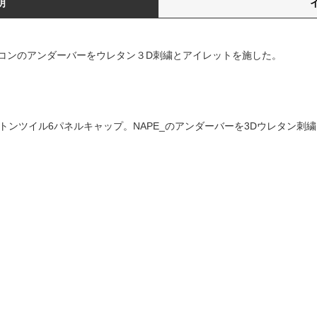
明
イコンのアンダーバーをウレタン３D刺繍とアイレットを施した。
ットンツイル6パネルキャップ。NAPE_のアンダーバーを3Dウレタン刺