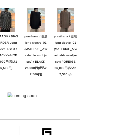
AAOV / BIAS
prasthana / 基層
prasthana / 基層
RDER Long
long sleeve_01
long sleeve_01
eve T-Shirt /
(MATERIAL_A:w
(MATERIAL_A:w
ACK×WHITE
ashable wool jer
ashable wool jer
,000円(税込1
sey) / BLACK
sey) / GREIGE
6,500円)
25,000円(税込2
25,000円(税込2
7,500円)
7,500円)