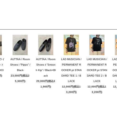
ブライ
AUTTAA / Room
AUTTAA / Room
LAD MUSICIAN /
LAD MUSICIAN /
LAD
ット
Shoes i “Pippo” /
Shoes ii “Smoot
PERMANENT R
PERMANENT R
PE
03
Black
h Kip” / Black×Bl
OCKER pt STAN
OCKER pt STAN
OC
円)
23,000円(税込2
ack
DARD TEE 1 / B
DARD TEE 2 / B
DAR
5,300円)
29,000円(税込3
LACK
LACK
1,900円)
12,000円(税込1
12,000円(税込1
12
3,200円)
3,200円)