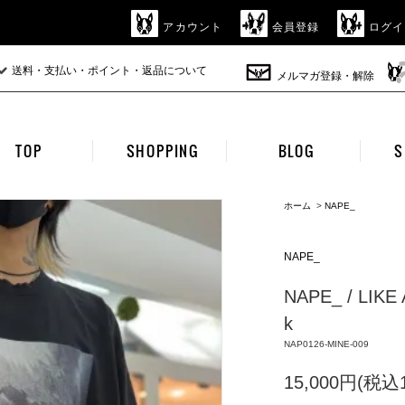
アカウント
会員登録
ログイ
送料・支払い・ポイント・返品について
メルマガ登録・解除
TOP
SHOPPING
BLOG
S
ホーム
>
NAPE_
NAPE_
NAPE_ / LIKE 
k
NAP0126-MINE-009
15,000円(税込1