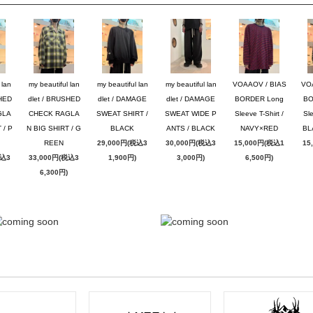
 lan
my beautiful lan
my beautiful lan
my beautiful lan
VOAAOV / BIAS
VO
SHED
dlet / BRUSHED
dlet / DAMAGE
dlet / DAMAGE
BORDER Long
BO
GLA
CHECK RAGLA
SWEAT SHIRT /
SWEAT WIDE P
Sleeve T-Shirt /
Sle
 / P
N BIG SHIRT / G
BLACK
ANTS / BLACK
NAVY×RED
BL
REEN
29,000円(税込3
30,000円(税込3
15,000円(税込1
15
税込3
33,000円(税込3
1,900円)
3,000円)
6,500円)
6,300円)