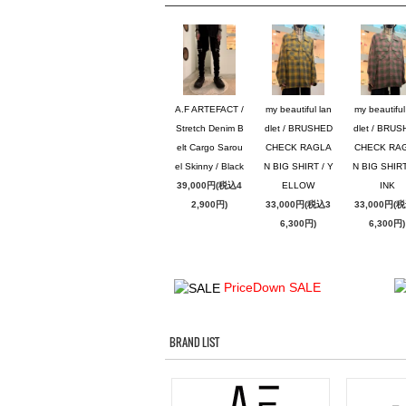
A.F ARTEFACT /
my beautiful lan
my beautiful
Stretch Denim B
dlet / BRUSHED
dlet / BRU
elt Cargo Sarou
CHECK RAGLA
CHECK RA
el Skinny / Black
N BIG SHIRT / Y
N BIG SHIRT
39,000円(税込4
ELLOW
INK
2,900円)
33,000円(税込3
33,000円(
6,300円)
6,300円)
PriceDown SALE
BRAND LIST