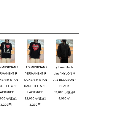
 MUSICIAN /
LAD MUSICIAN /
my beautiful lan
RMANENT R
PERMANENT R
dlet / NYLON M
KER pt STAN
OCKER pt STAN
A-1 BLOUSON /
D TEE 4 / B
DARD TEE 5 / B
BLACK
LACK×RED
LACK×RED
59,000円(税込6
,000円(税込1
12,000円(税込1
4,900円)
3,200円)
3,200円)