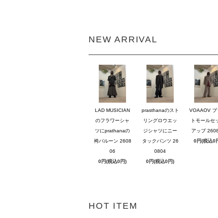
NEW ARRIVAL
LAD MUSICIAN
prasthanaのスト
VOAAOV 
のフラワーシャ
リングロウエッ
トモールセ
ツにprathanaの
ジシャツにニー
アップ 2608
袴バルーン 2608
タックパンツ 26
0円(税込0
06
0804
0円(税込0円)
0円(税込0円)
HOT ITEM