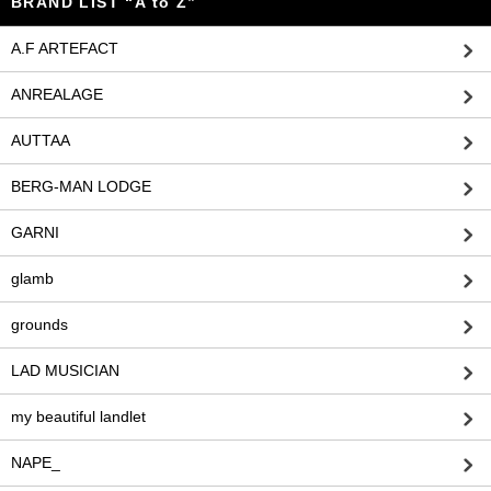
BRAND LIST “A to Z”
A.F ARTEFACT
ANREALAGE
AUTTAA
BERG-MAN LODGE
GARNI
glamb
grounds
LAD MUSICIAN
my beautiful landlet
NAPE_