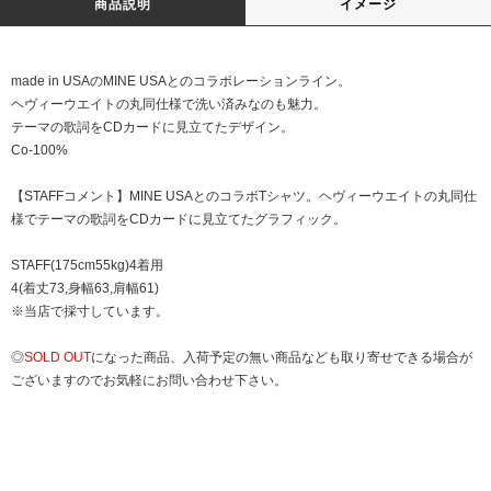
商品説明
イメージ
made in USAのMINE USAとのコラボレーションライン。
ヘヴィーウエイトの丸同仕様で洗い済みなのも魅力。
テーマの歌詞をCDカードに見立てたデザイン。
Co-100%
【STAFFコメント】MINE USAとのコラボTシャツ。ヘヴィーウエイトの丸同仕
様でテーマの歌詞をCDカードに見立てたグラフィック。
STAFF(175cm55kg)4着用
4(着丈73,身幅63,肩幅61)
※当店で採寸しています。
◎
SOLD OUT
になった商品、入荷予定の無い商品なども取り寄せできる場合が
ございますのでお気軽にお問い合わせ下さい。