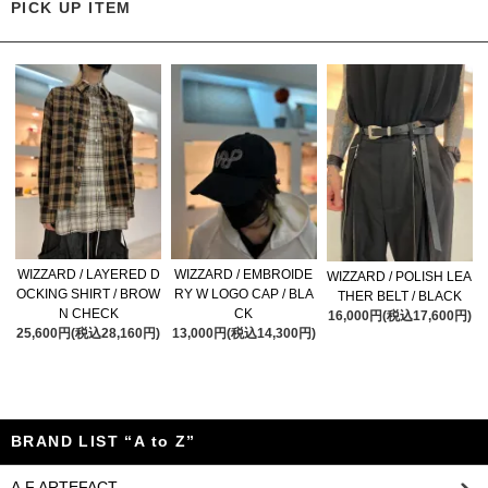
PICK UP ITEM
WIZZARD / LAYERED D
WIZZARD / EMBROIDE
WIZZARD / POLISH LEA
OCKING SHIRT / BROW
RY W LOGO CAP / BLA
THER BELT / BLACK
N CHECK
CK
16,000円(税込17,600円)
25,600円(税込28,160円)
13,000円(税込14,300円)
BRAND LIST “A to Z”
A.F ARTEFACT