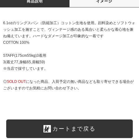
商品説明
イメージ
6.1ozのリングスパン（防縮加工）コットン生地を使用。顔料染めとソフトウォ
ッシュ加工を施すことで、ヴィンテージ感のある風合いと柔らかな着心地を兼
ね備えています。ハードなダメージ加工が印象的な一着です
COTTON 100%
STAFF(175cm55kg)3着用
3(着丈77,身幅65,肩幅59)
※当店で採寸しています。
◎
SOLD OUT
になった商品、入荷予定の無い商品なども取り寄せできる場合が
ございますのでお気軽にお問い合わせ下さい。
カートまで戻る