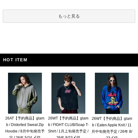
もっと見る
HOT ITEM
26AT【予約商品】glam
26WT【予約商品】glam
26WT【予約商品】glam
b / Distorted Sweat Zip
b / FIGHT CLUB/Soap T-
b / Eaten Apple Knit / 11
Hoodie / 8月中旬発売予
Shirt / 1月上旬発売予定 /
月中旬発売予定 / 26年 8/
定 / 26年 5/24 〆切
26年 8/23〆切
23〆切