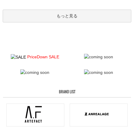
もっと見る
PriceDown SALE
BRAND LIST