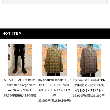
HOT ITEM
A.F ARTEFACT / Stretch
my beautiful landlet / BR
my beautiful landlet / BR
Denim Belt Cargo Saro
USHED CHECK RAGL
USHED CHECK RAGL
uel Skinny / Black
AN BIG SHIRT / YELLO
AN BIG SHIRT / PINK
39,000円(税込42,900円)
W
33,000円(税込36,300円)
33,000円(税込36,300円)