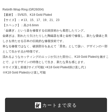
Rebirth Wrap Ring (GR26004)
【素材】：SV925、K18 Gold Plated
【サイズ】：＃13、15、17、19、21、23
【スペック】：高さ6.6mm
「金継ぎ」という器を修復する伝統技術から着想したリング。
金継ぎは、割れたり欠けたりした陶磁器を漆と金粉で修復し、新たな価値と美
しさを持たせる日本の伝統的な修復技術です。
単なる修復ではなく、破損部分をあえて「景色」として扱い、デザインの一部
として生かす点が特徴です。
流れるようなカッティングのエッジが欠けた部分に、K18 Gold Platedを施すこ
とで、よりデザインの特徴として生き、新たな美を感じます。
※サイズ直し前後2サイズ可能( +K18 Gold Plated掛け直し代 )
※K18 Gold Platedかけ直し可能
カートまで戻る