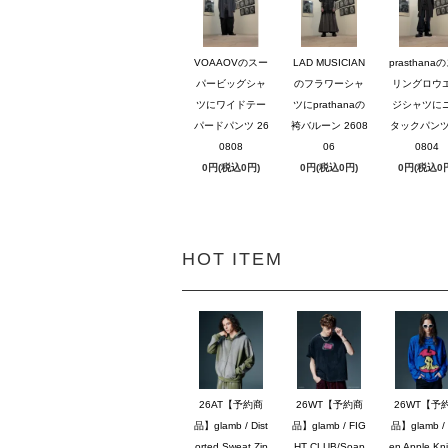
VOAAOVのスー
LAD MUSICIAN
prasthana
パービッグシャ
のフラワーシャ
リングロウ
ツにワイドテー
ツにprathanaの
ジシャツに
パードパンツ 26
袴バルーン 2608
タックパンツ 
0808
06
0804
0円(税込0円)
0円(税込0円)
0円(税込0
HOT ITEM
26AT【予約商
26WT【予約商
26WT【予
品】glamb / Dist
品】glamb / FIG
品】glamb / 
orted Sweat Zip
HT CLUB/Soap
en Apple Knit