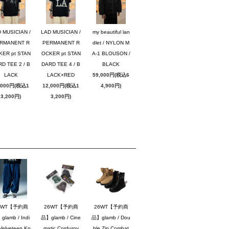
 MUSICIAN /
LAD MUSICIAN /
my beautiful lan
RMANENT R
PERMANENT R
dlet / NYLON M
KER pt STAN
OCKER pt STAN
A-1 BLOUSON /
D TEE 2 / B
DARD TEE 4 / B
BLACK
LACK
LACK×RED
59,000円(税込6
,000円(税込1
12,000円(税込1
4,900円)
3,200円)
3,200円)
6WT【予約商
26WT【予約商
26WT【予約商
lamb / Indi
品】glamb / Cine
品】glamb / Dou
Velveteen Kn
matic Corduroy
ble Zip Combat