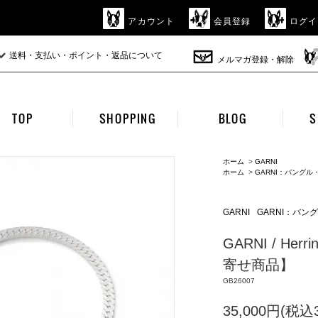
アカウント
会員登録
ログイ
送料・支払い・ポイント・返品について
メルマガ登録・解除
TOP
SHOPPING
BLOG
S
ホーム
>
GARNI
ホーム
>
GARNI：バング
GARNI
GARNI：バ
GARNI / Herr
寄せ商品】
GB26007
35,000円(税込3