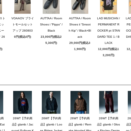
のスト
VOAAOV ブライ
AUTTAA / Room
AUTTAA / Room
LAD MUSICIAN /
LAD
エッ
トモールセット
Shoes i “Pippo” /
Shoes ii “Smoot
PERMANENT R
PE
ニー
アップ 260803
Black
h Kip” / Black×Bl
OCKER pt STAN
OC
26
0円(税込0円)
23,000円(税込2
ack
DARD TEE 1 / B
DAR
5,300円)
29,000円(税込3
LACK
円)
1,900円)
12,000円(税込1
12
3,200円)
約商
26WT【予約商
26WT【予約商
26WT【予約商
26WT【予約商
2
Eat
品】glamb / Jac
品】glamb / Loo
品】glamb / Rem
品】glamb / Glos
品】g
 / 1
quard Pullover K
se Riders Jacket
ake Hooded Wor
s Flockey Denim
go 