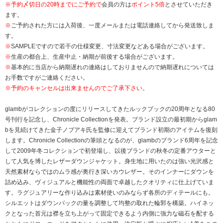
※
予約〆切日の20時までにご予約で
会員の方は
ポイント5倍
とさせていただき
ます。
※
ご予約された方には入荷後、一度メールまたは電話連絡してから発送致しま
す。
※
SAMPLEですので若干の仕様変更、寸法変更などある場合がございます。
※
生産の都合上、生産中止・納期が前後する場合がございます。
※
基本的に当店から納期遅れの連絡はしておりませんので納期遅れについては
お手数ですがご連絡ください。
※予約のキャンセルは出来ませんのでご了承下さい。
glambがコレクションの度にリリースしてきたルックブックの20周年となる80
号刊行を記念し、Chronicle Collectionを発表。ブランド設立の最初期からglam
bを見続けてきた金子ノブアキ氏を監修に迎えてブランド初期のアイテムを復刻
します。Chronicle Collectionの筆頭となるのが、glambのブランド6周年を記念
して2009年冬コレクションで初登場し、以後ブランドの秋冬の定番アウターと
して人気を博したレザーダウンジャケット。身生地に用いたのは強い光沢感と
天然素材ならではのムラ感が奥行き深いカウレザー。そのインナーにダウンを
詰め込み、ヴィジュアルと機能性の両面で卓越したクオリティに仕上げていま
す。ラグジュアリーな作り込みは素材使いのみならず各所のディテールにも。
シルエットはダウンパックの量を調整して均整の取れた輪郭を構築。ハイネッ
クとなった首元は襟を立ち上がって固定できるよう内側に強力な磁石を配する