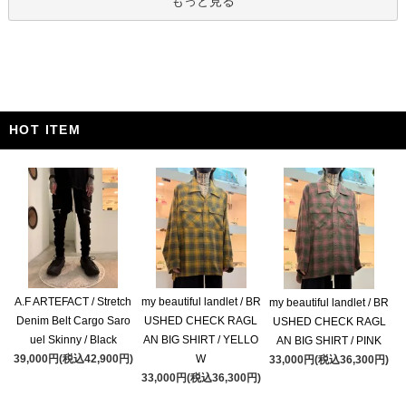
もっと見る
HOT ITEM
A.F ARTEFACT / Stretch
my beautiful landlet / BR
my beautiful landlet / BR
Denim Belt Cargo Saro
USHED CHECK RAGL
USHED CHECK RAGL
uel Skinny / Black
AN BIG SHIRT / YELLO
AN BIG SHIRT / PINK
39,000円(税込42,900円)
W
33,000円(税込36,300円)
33,000円(税込36,300円)