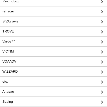
Psychobox
rehacer
SIVA / avis
TROVE
Varde77
VICTIM
VOAAOV
WIZZARD
etc.
Anapau
Seaing