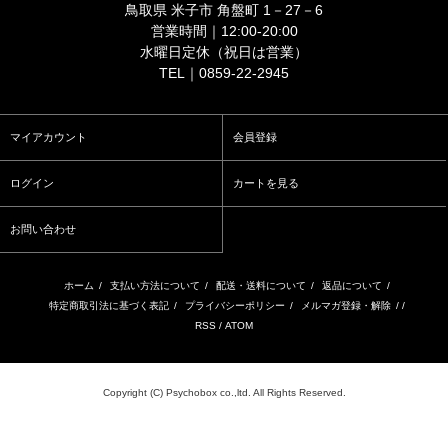
鳥取県 米子市 角盤町 1－27－6
営業時間｜12:00-20:00
水曜日定休（祝日は営業）
TEL｜0859-22-2945
マイアカウント
会員登録
ログイン
カートを見る
お問い合わせ
ホーム
/
支払い方法について
/
配送・送料について
/
返品について
/
特定商取引法に基づく表記
/
プライバシーポリシー
/
メルマガ登録・解除
/ /
RSS
/
ATOM
Copyright (C) Psychobox co.,ltd. All Rights Reserved.