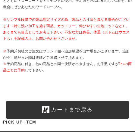
とともにドローコードをアクセントに使用。決定版と呼ぶに相応しい1着をこの
機会にぜひあなたのワードローブへ。
※サンプル段階での製品想定サイズの為、製品との寸法と異なる場合がござい
ます（特に洗い加工を施す商品、カットソー、伸びやすい生地ニットなど）。
あくまでも目安としてお考え下さい。不安な方は身長、体重（ボトムはウエス
トも）を記載の上、お問い合わせ下さいませ。
※
予約〆切後のご注文はブランド側へ追加希望を出す場合がございます。追加
が不可能だった際は後ほどご連絡させて頂きます。
※
予約商品に付き、他の商品との同一決済が出来ません。お手数ですが
1つの商
品ごとに予約
して下さい。
カートまで戻る
PICK UP ITEM