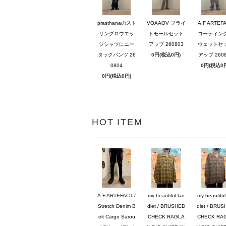
prasthanaのスト
VOAAOV ブライ
A.F ARTEF
リングロウエッ
トモールセット
コーティン
ジシャツにニー
アップ 260803
ウェットセ
タックパンツ 26
0円(税込0円)
アップ 2608
0804
0円(税込0
0円(税込0円)
HOT ITEM
A.F ARTEFACT /
my beautiful lan
my beautiful
Stretch Denim B
dlet / BRUSHED
dlet / BRU
elt Cargo Sarou
CHECK RAGLA
CHECK RA