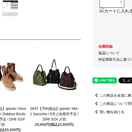
在庫詳細
返品について
特定商取引法に基づ
この商品を友達に教
この商品について問
glamb / Deni
26AT【予約商品】glamb / MA-
買い物を続ける
n Outdoor Boots
1 Sacoche / 9月上旬発売予定 /
定 / 26年 5/24
26年 5/24 〆切
〆切
20,000円(税込22,000円)
税込55,000円)