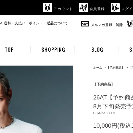
アカウント
会員登録
ログイ
送料・支払い・ポイント・返品について
メルマガ登録・解除
TOP
SHOPPING
BLOG
S
ホーム
>
【予約商品】
>
【
【予約商品】
26AT【予約商品】gl
8月下旬発売予定 
GLM26AT-CH05
10,000円(税込1