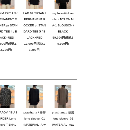
 MUSICIAN /
LAD MUSICIAN /
my beautiful lan
RMANENT R
PERMANENT R
dlet / NYLON M
KER pt STAN
OCKER pt STAN
A-1 BLOUSON /
D TEE 4 / B
DARD TEE 5 / B
BLACK
LACK×RED
LACK×RED
59,000円(税込6
,000円(税込1
12,000円(税込1
4,900円)
3,200円)
3,200円)
AAOV / BIAS
prasthana / 基層
prasthana / 基層
RDER Long
long sleeve_01
long sleeve_01
eve T-Shirt /
(MATERIAL_A:w
(MATERIAL_A:w