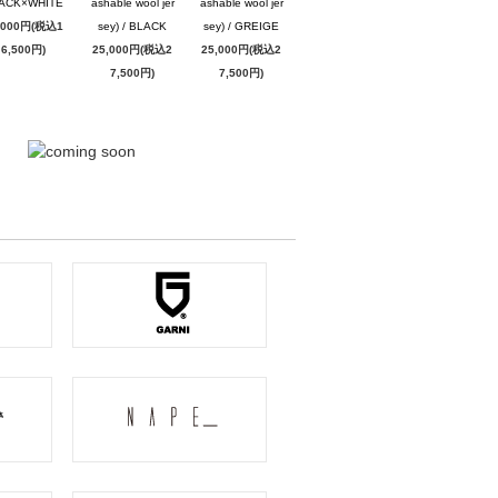
ACK×WHITE
ashable wool jer
ashable wool jer
,000円(税込1
sey) / BLACK
sey) / GREIGE
6,500円)
25,000円(税込2
25,000円(税込2
7,500円)
7,500円)