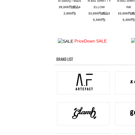
el Skinny / Black
N BIG SHIRT / Y
N BIG SHIRT
39,000円(税込4
ELLOW
INK
2,900円)
33,000円(税込3
33,000円(
6,300円)
6,300円)
PriceDown SALE
BRAND LIST