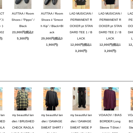
ACT
AUTTAA / Room
AUTTAA / Room
LAD MUSICIAN /
LAD MUSICIAN /
LAD
グス
Shoes i “Pippo” /
Shoes ii “Smoot
PERMANENT R
PERMANENT R
PE
ット
Black
h Kip” / Black×Bl
OCKER pt STAN
OCKER pt STAN
OC
02
23,000円(税込2
ack
DARD TEE 1 / B
DARD TEE 2 / B
DAR
円)
5,300円)
29,000円(税込3
LACK
LACK
1,900円)
12,000円(税込1
12,000円(税込1
12
3,200円)
3,200円)
 lan
my beautiful lan
my beautiful lan
my beautiful lan
VOAAOV / BIAS
VO
SHED
dlet / BRUSHED
dlet / DAMAGE
dlet / DAMAGE
BORDER Long
BO
GLA
CHECK RAGLA
SWEAT SHIRT /
SWEAT WIDE P
Sleeve T-Shirt /
Sle