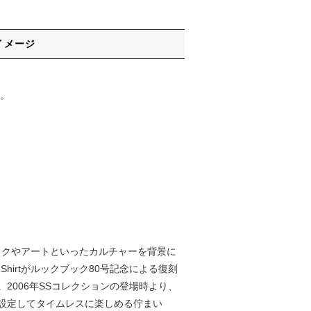
イメージ
。
ックやアートといったカルチャーを背景に
hirtがルックブック80号記念による復刻
姿。2006年SSコレクションの登場時より、
設定してタイムレスに楽しめる佇まい