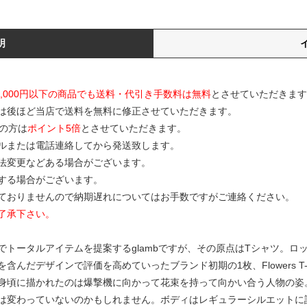
明
0,000円以下の商品でも送料・代引き手数料は無料
とさせていただきます
は後ほど当店で送料を無料に修正させていただきます。
の方は
ポイント5倍
とさせていただきます。
ルまたは電話連絡してから発送致します。
寸法変更などある場合がございます。
する場合がございます。
ておりませんので納期遅れについてはお手数ですがご連絡ください。
了承下さい。
でトータルアイテムを提案するglambですが、その原点はTシャツ。ロ
んだデザインで評価を高めていったブランド初期の1枚、Flowers T-S
ionより登場。身頃に描かれたのは爆撃機に向かって花束を持って向かい合う人物の
は変わっていないのかもしれません。ボディはレギュラーシルエットに