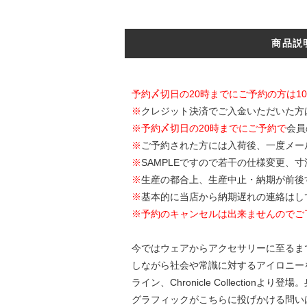
商品説
予約〆切日の20時までにご予約の方は1
※
クレジット決済でご入金いただいた方
※
予約〆切日の20時までにご予約で
会員
※
ご予約された方には入荷後、一度メー
※
SAMPLEですので若干の仕様変更、
※
生産の都合上、生産中止・納期が前後
※
基本的に当店から納期遅れの連絡はし
※予約のキャンセルは出来ませんのでご
今ではウェアからアクセサリーに至るま
しながら社会や常識に対するアイロニーを含
ライン、Chronicle Collect
グラフィックがこちらに投げかける問い