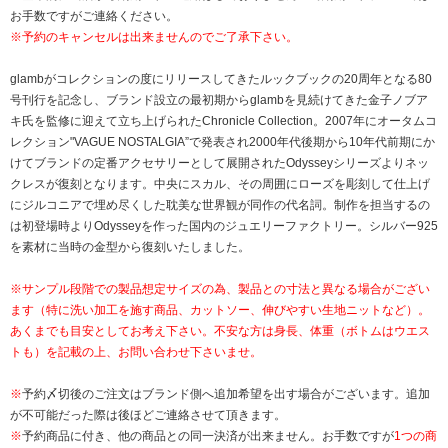
お手数ですがご連絡ください。
※予約のキャンセルは出来ませんのでご了承下さい。
glambがコレクションの度にリリースしてきたルックブックの20周年となる80
号刊行を記念し、ブランド設立の最初期からglambを見続けてきた金子ノブア
キ氏を監修に迎えて立ち上げられたChronicle Collection。2007年にオータムコ
レクション"VAGUE NOSTALGIA”で発表され2000年代後期から10年代前期にか
けてブランドの定番アクセサリーとして展開されたOdysseyシリーズよりネッ
クレスが復刻となります。中央にスカル、その周囲にローズを彫刻して仕上げ
にジルコニアで埋め尽くした耽美な世界観が同作の代名詞。制作を担当するの
は初登場時よりOdysseyを作った国内のジュエリーファクトリー。シルバー925
を素材に当時の金型から復刻いたしました。
※サンプル段階での製品想定サイズの為、製品との寸法と異なる場合がござい
ます（特に洗い加工を施す商品、カットソー、伸びやすい生地ニットなど）。
あくまでも目安としてお考え下さい。不安な方は身長、体重（ボトムはウエス
トも）を記載の上、お問い合わせ下さいませ。
※
予約〆切後のご注文はブランド側へ追加希望を出す場合がございます。追加
が不可能だった際は後ほどご連絡させて頂きます。
※
予約商品に付き、他の商品との同一決済が出来ません。お手数ですが
1つの商