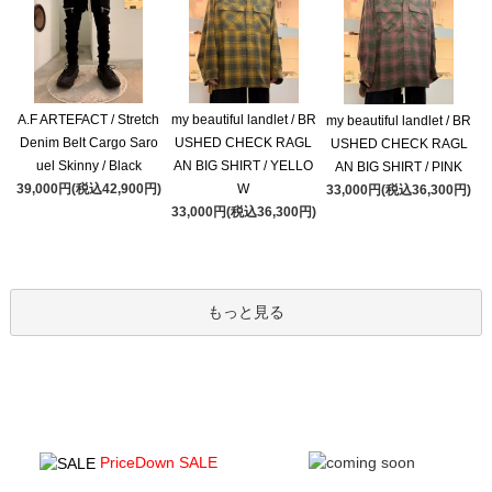
A.F ARTEFACT / Stretch
my beautiful landlet / BR
my beautiful landlet / BR
Denim Belt Cargo Saro
USHED CHECK RAGL
USHED CHECK RAGL
uel Skinny / Black
AN BIG SHIRT / YELLO
AN BIG SHIRT / PINK
39,000円(税込42,900円)
W
33,000円(税込36,300円)
33,000円(税込36,300円)
もっと見る
PriceDown SALE