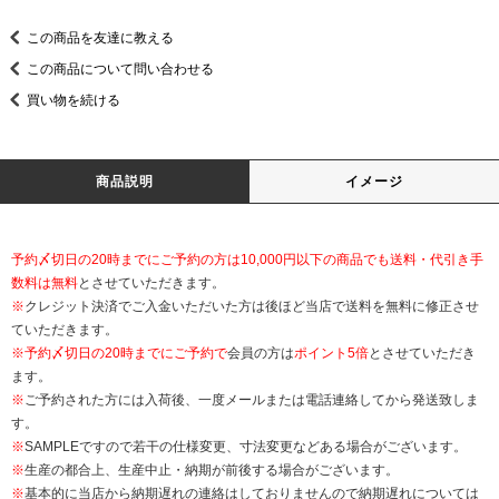
この商品を友達に教える
この商品について問い合わせる
買い物を続ける
商品説明
イメージ
予約〆切日の20時までにご予約の方は10,000円以下の商品でも送料・代引き手
数料は無料
とさせていただきます。
※
クレジット決済でご入金いただいた方は後ほど当店で送料を無料に修正させ
ていただきます。
※
予約〆切日の20時までにご予約で
会員の方は
ポイント5倍
とさせていただき
ます。
※
ご予約された方には入荷後、一度メールまたは電話連絡してから発送致しま
す。
※
SAMPLEですので若干の仕様変更、寸法変更などある場合がございます。
※
生産の都合上、生産中止・納期が前後する場合がございます。
※
基本的に当店から納期遅れの連絡はしておりませんので納期遅れについては