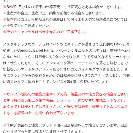
す。
※
SAMPLEですので若干の仕様変更、寸法変更などある場合がございます。
※
生産の都合上、生産中止・納期が前後する場合がございます。
※
基本的に当店から納期遅れの連絡はしておりませんので納期遅れについては
お手数ですがご連絡ください。
※予約のキャンセルは出来ませんのでご了承下さい。
ノスタルジックなコーデュロイパンツにギミックを潜ませて現代的な1本へと再
構築したCorduroy Barrel Pants。バルーンシルエットのボディは、前身頃を2パ
ネルに分け、さらに膝部分にも1タックを設けることで立体的なボリュームをつ
けて仕立てたもの。そこにアンティーク調のコーデュロイを落とし込むことで
斬新なシルエットをリアリティある佇まいにカジュアルダウンさせました。さ
らにブランドからの提案を込めたのは裾外側に覗く3つのスナップボタン。内側
に備えたタブに留めることでレングスを3段階に調整いただけます。
※サンプル段階での製品想定サイズの為、製品との寸法と異なる場合がござい
ます（特に洗い加工を施す商品、カットソー、伸びやすい生地ニットなど）。
あくまでも目安としてお考え下さい。不安な方は身長、体重（ボトムはウエス
トも）を記載の上、お問い合わせ下さいませ。
※
予約〆切後のご注文はブランド側へ追加希望を出す場合がございます。追加
が不可能だった際は後ほどご連絡させて頂きます。