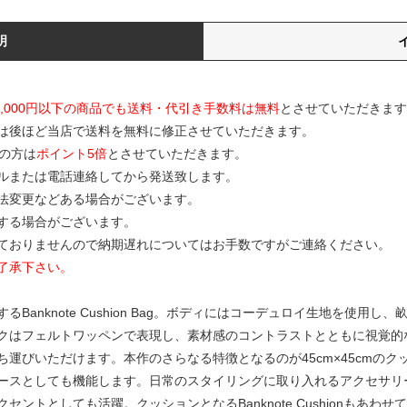
明
0,000円以下の商品でも送料・代引き手数料は無料
とさせていただきます
は後ほど当店で送料を無料に修正させていただきます。
の方は
ポイント5倍
とさせていただきます。
ルまたは電話連絡してから発送致します。
寸法変更などある場合がございます。
する場合がございます。
ておりませんので納期遅れについてはお手数ですがご連絡ください。
了承下さい。
Banknote Cushion Bag。ボディにはコーデュロイ生地を使用
クはフェルトワッペンで表現し、素材感のコントラストとともに視覚的
運びいただけます。本作のさらなる特徴となるのが45cm×45cmの
ースとしても機能します。日常のスタイリングに取り入れるアクセサリ
ントとしても活躍。クッションとなるBanknote Cushionもあわ