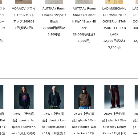
のスト
VOAAOV ブライ
AUTTAA / Room
AUTTAA / Room
LAD MUSICIAN /
LAD
エッ
トモールセット
Shoes i “Pippo” /
Shoes ii “Smoot
PERMANENT R
PE
ニー
アップ 260803
Black
h Kip” / Black×Bl
OCKER pt STAN
OC
26
0円(税込0円)
23,000円(税込2
ack
DARD TEE 1 / B
DAR
5,300円)
29,000円(税込3
LACK
円)
1,900円)
12,000円(税込1
12
3,200円)
約商
26WT【予約商
26WT【予約商
26WT【予約商
26WT【予約商
2
Eat
品】glamb / Jac
品】glamb / Loo
品】glamb / Rem
品】glamb / Glos
品】g
 / 1
quard Pullover K
se Riders Jacket
ake Hooded Wor
s Flockey Denim
go 
予定
nit / 1月上旬発売
/ 11月下旬発売予
k Jacket / 12月
Pants / 11月下旬
ee 