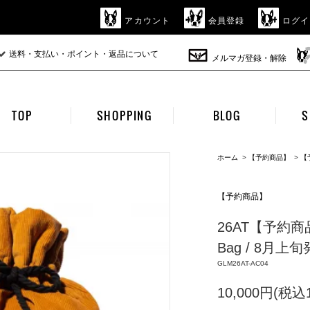
アカウント
会員登録
ログイ
送料・支払い・ポイント・返品について
メルマガ登録・解除
TOP
SHOPPING
BLOG
S
ホーム
>
【予約商品】
>
【
【予約商品】
26AT【予約商品】g
Bag / 8月上旬
GLM26AT-AC04
10,000円(税込1