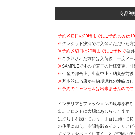
商品説
予約〆切日の20時までにご予約の方は1
※
クレジット決済でご入金いただいた方
※
予約〆切日の20時までにご予約で
会員
※
ご予約された方には入荷後、一度メー
※
SAMPLEですので若干の仕様変更、
※
生産の都合上、生産中止・納期が前後
※
基本的に当店から納期遅れの連絡はし
※予約のキャンセルは出来ませんのでご
インテリアとファッションの境界を横断する
出。フロントに大胆にあしらった＄マー
は持ち手を設けており、手首に掛けて持ち
の使用に加え、空間を彩るインテリアピ
てソファやベッドに置くことで空間のアクセ