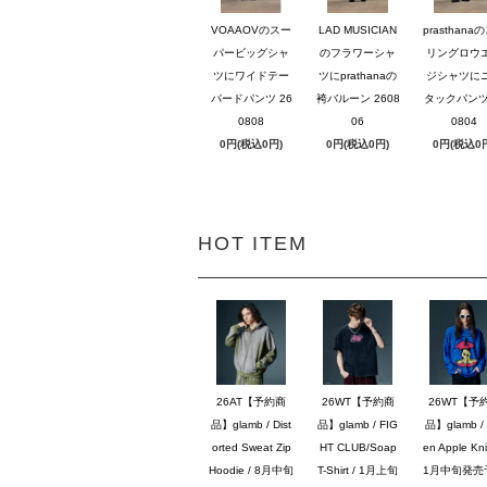
VOAAOVのスー
LAD MUSICIAN
prasthana
パービッグシャ
のフラワーシャ
リングロウ
ツにワイドテー
ツにprathanaの
ジシャツに
パードパンツ 26
袴バルーン 2608
タックパンツ 
0808
06
0804
0円(税込0円)
0円(税込0円)
0円(税込0
HOT ITEM
26AT【予約商
26WT【予約商
26WT【予
品】glamb / Dist
品】glamb / FIG
品】glamb / 
orted Sweat Zip
HT CLUB/Soap
en Apple Knit
Hoodie / 8月中旬
T-Shirt / 1月上旬
1月中旬発売