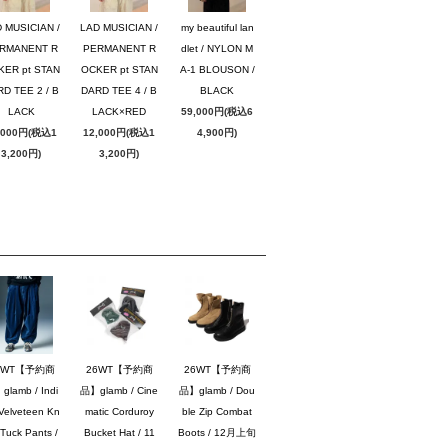
 MUSICIAN /
LAD MUSICIAN /
my beautiful lan
RMANENT R
PERMANENT R
dlet / NYLON M
KER pt STAN
OCKER pt STAN
A-1 BLOUSON /
D TEE 2 / B
DARD TEE 4 / B
BLACK
LACK
LACK×RED
59,000円(税込6
,000円(税込1
12,000円(税込1
4,900円)
3,200円)
3,200円)
6WT【予約商
26WT【予約商
26WT【予約商
lamb / Indi
品】glamb / Cine
品】glamb / Dou
Velveteen Kn
matic Corduroy
ble Zip Combat
Tuck Pants /
Bucket Hat / 11
Boots / 12月上旬