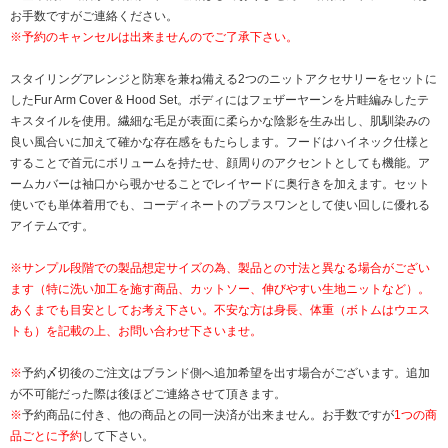
お手数ですがご連絡ください。
※予約のキャンセルは出来ませんのでご了承下さい。
スタイリングアレンジと防寒を兼ね備える2つのニットアクセサリーをセットに
したFur Arm Cover & Hood Set。ボディにはフェザーヤーンを片畦編みしたテ
キスタイルを使用。繊細な毛足が表面に柔らかな陰影を生み出し、肌馴染みの
良い風合いに加えて確かな存在感をもたらします。フードはハイネック仕様と
することで首元にボリュームを持たせ、顔周りのアクセントとしても機能。ア
ームカバーは袖口から覗かせることでレイヤードに奥行きを加えます。セット
使いでも単体着用でも、コーディネートのプラスワンとして使い回しに優れる
アイテムです。
※サンプル段階での製品想定サイズの為、製品との寸法と異なる場合がござい
ます（特に洗い加工を施す商品、カットソー、伸びやすい生地ニットなど）。
あくまでも目安としてお考え下さい。不安な方は身長、体重（ボトムはウエス
トも）を記載の上、お問い合わせ下さいませ。
※
予約〆切後のご注文はブランド側へ追加希望を出す場合がございます。追加
が不可能だった際は後ほどご連絡させて頂きます。
※
予約商品に付き、他の商品との同一決済が出来ません。お手数ですが
1つの商
品ごとに予約
して下さい。