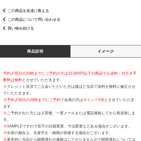
この商品を友達に教える
この商品について問い合わせる
買い物を続ける
商品説明
イメージ
予約〆切日の20時までにご予約の方は10,000円以下の商品でも送料・代引き手
数料は無料
とさせていただきます。
※
クレジット決済でご入金いただいた方は後ほど当店で送料を無料に修正させ
ていただきます。
※
予約〆切日の20時までにご予約で
会員の方は
ポイント5倍
とさせていただき
ます。
※
ご予約された方には入荷後、一度メールまたは電話連絡してから発送致しま
す。
※
SAMPLEですので若干の仕様変更、寸法変更などある場合がございます。
※
生産の都合上、生産中止・納期が前後する場合がございます。
※
基本的に当店から納期遅れの連絡はしておりませんので納期遅れについては