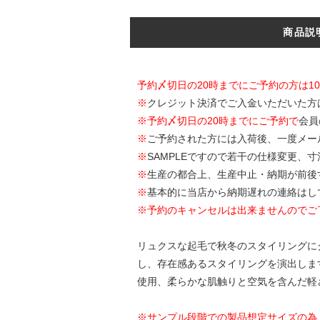
商品説
予約〆切日の20時までにご予約の方は1
※
クレジット決済でご入金いただいた方
※
予約〆切日の20時までにご予約で
会員
※
ご予約された方には入荷後、一度メー
※
SAMPLEですので若干の仕様変更、
※
生産の都合上、生産中止・納期が前後
※
基本的に当店から納期遅れの連絡はし
※予約のキャンセルは出来ませんのでご
リュクスな起毛で秋冬のスタイリングにグラ
し、存在感あるスタイリングを演出しま
使用、柔らかな肌触りと空気を含んだ軽
※サンプル段階での製品想定サイズの為