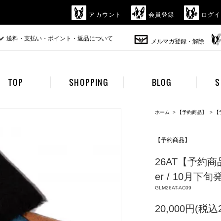
アカウント
会員登録
ログイ
送料・支払い・ポイント・返品について
メルマガ登録・解除
TOP
SHOPPING
BLOG
S
ホーム
>
【予約商品】
>
【
【予約商品】
26AT【予約商品】g
er / 10月下旬
GLM26AT-AC09
20,000円(税込2