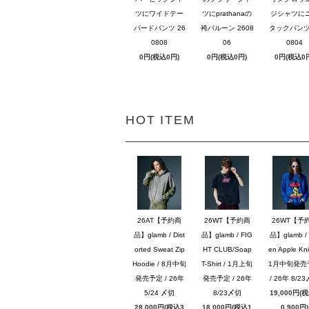
ツにワイドテー
ツにprathanaの
ジシャツに
パードパンツ 26
袴バルーン 2608
タックパンツ 
0808
06
0804
0円(税込0円)
0円(税込0円)
0円(税込0
HOT ITEM
26AT【予約商
26WT【予約商
26WT【予
品】glamb / Dist
品】glamb / FIG
品】glamb / 
orted Sweat Zip
HT CLUB/Soap
en Apple Knit
Hoodie / 8月中旬
T-Shirt / 1月上旬
1月中旬発売
発売予定 / 26年
発売予定 / 26年
/ 26年 8/2
5/24 〆切
8/23〆切
19,000円(
28,000円(税込3
18,000円(税込1
0,900円)