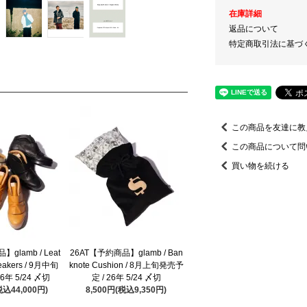
在庫詳細
返品について
特定商取引法に基づ
この商品を友達に教
この商品について問
買い物を続ける
glamb / Leat
26AT【予約商品】glamb / Ban
neakers / 9月中旬
knote Cushion / 8月上旬発売予
6年 5/24 〆切
定 / 26年 5/24 〆切
税込44,000円)
8,500円(税込9,350円)