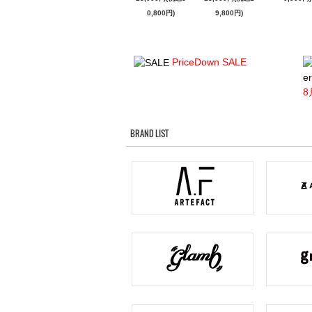
0,800円)
9,800円)
PriceDown SALE
er
8
BRAND LIST