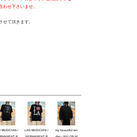
合わせ下さいませ。
させて頂きます。
 MUSICIAN /
LAD MUSICIAN /
my beautiful lan
RMANENT R
PERMANENT R
dlet / NYLON M