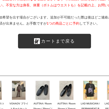
い。不安な方は身長、体重（ボトムはウエストも）を記載の上、お問い
加希望を出す場合がございます。追加が不可能だった際は後ほどご連絡
済が出来ません。お手数ですが
1つの商品ごとに予約
して下さい。
カートまで戻る
のスト
VOAAOV ブライ
AUTTAA / Room
AUTTAA / Room
LAD MUSICIAN /
LAD
エッ
トモールセット
Shoes i “Pippo” /
Shoes ii “Smoot
PERMANENT R
PE