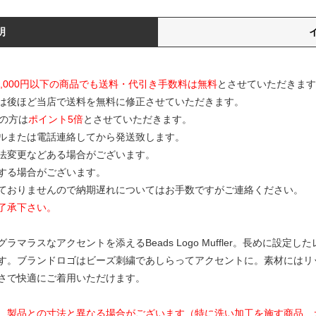
明
0,000円以下の商品でも送料・代引き手数料は無料
とさせていただきます
は後ほど当店で送料を無料に修正させていただきます。
の方は
ポイント5倍
とさせていただきます。
ルまたは電話連絡してから発送致します。
寸法変更などある場合がございます。
する場合がございます。
ておりませんので納期遅れについてはお手数ですがご連絡ください。
了承下さい。
マラスなアクセントを添えるBeads Logo Muffler。長めに設定
す。ブランドロゴはビーズ刺繍であしらってアクセントに。素材にはリ
さで快適にご着用いただけます。
、製品との寸法と異なる場合がございます（特に洗い加工を施す商品、