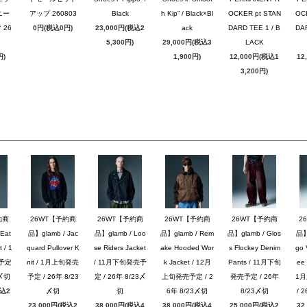
ニー
アップ 260803
Black
h Kip” / Black×Bl
OCKER pt STAN
OC
26
0円(税込0円)
23,000円(税込2
ack
DARD TEE 1 / B
DAR
5,300円)
29,000円(税込3
LACK
円)
1,900円)
12,000円(税込1
12
3,200円)
約商
26WT【予約商
26WT【予約商
26WT【予約商
26WT【予約商
2
Eat
品】glamb / Jac
品】glamb / Loo
品】glamb / Rem
品】glamb / Glos
品】g
 / 1
quard Pullover K
se Riders Jacket
ake Hooded Wor
s Flockey Denim
go 
予定
nit / 1月上旬発売
/ 11月下旬発売予
k Jacket / 12月
Pants / 11月下旬
ee 
3〆切
予定 / 26年 8/23
定 / 26年 8/23〆
上旬発売予定 / 2
発売予定 / 26年
1
税込2
〆切
切
6年 8/23〆切
8/23〆切
/ 
23,000円(税込2
38,000円(税込4
38,000円(税込4
25,000円(税込2
32