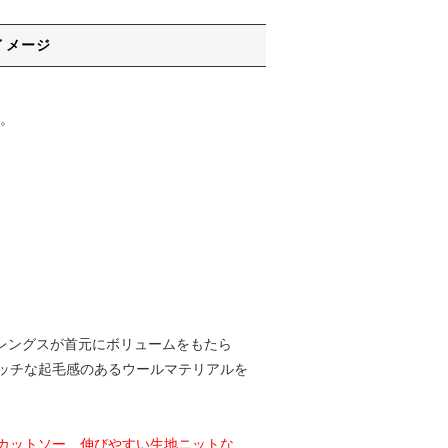
イメージ
。
したレングスが首元にボリュームをもたら
ッチな起毛感のあるウールマテリアルを
カットソー、伸びやすい生地ニットな