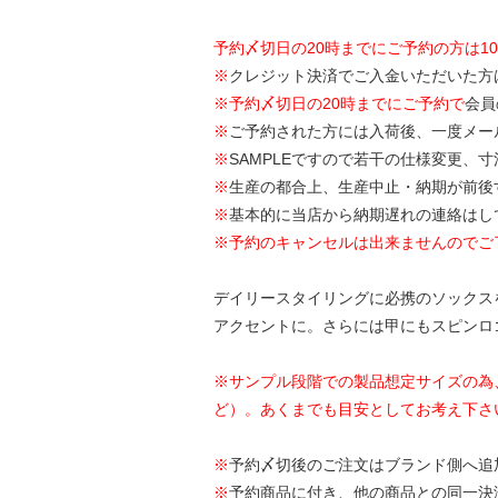
予約〆切日の20時までにご予約の方は1
※
クレジット決済でご入金いただいた方
※
予約〆切日の20時までにご予約で
会員
※
ご予約された方には入荷後、一度メー
※
SAMPLEですので若干の仕様変更、
※
生産の都合上、生産中止・納期が前後
※
基本的に当店から納期遅れの連絡はし
※予約のキャンセルは出来ませんのでご
デイリースタイリングに必携のソックスを3
アクセントに。さらには甲にもスピンロ
※サンプル段階での製品想定サイズの為
ど）。あくまでも目安としてお考え下さ
※
予約〆切後のご注文はブランド側へ追
※
予約商品に付き、他の商品との同一決