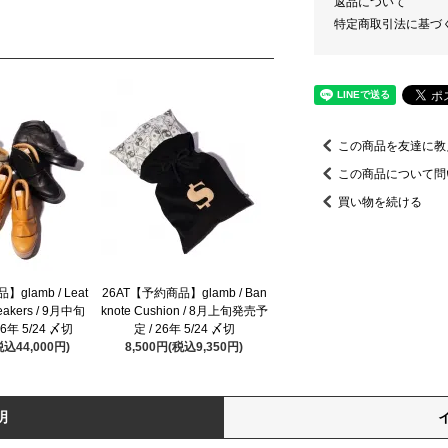
返品について
特定商取引法に基づ
この商品を友達に教
この商品について問
買い物を続ける
glamb / Leat
26AT【予約商品】glamb / Ban
neakers / 9月中旬
knote Cushion / 8月上旬発売予
6年 5/24 〆切
定 / 26年 5/24 〆切
税込44,000円)
8,500円(税込9,350円)
明