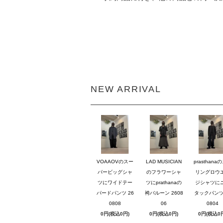
NEW ARRIVAL
VOAAOVのスー
LAD MUSICIAN
prasthana
パービッグシャ
のフラワーシャ
リングロウ
ツにワイドテー
ツにprathanaの
ジシャツに
パードパンツ 26
袴バルーン 2608
タックパンツ 
0808
06
0804
0円(税込0円)
0円(税込0円)
0円(税込0