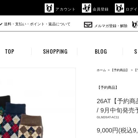
アカウント
会員登録
ログイ
送料・支払い・ポイント・返品について
メルマガ登録・解除
TOP
SHOPPING
BLOG
S
ホーム
>
【予約商品】
>
【
【予約商品】
26AT【予約商品】g
/ 9月中旬発売予定
GLM26AT-AC11
9,000円(税込9,