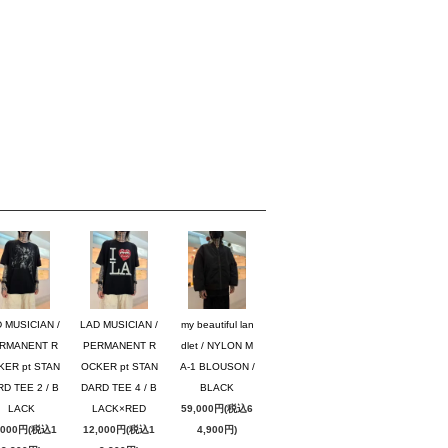
 MUSICIAN /
LAD MUSICIAN /
my beautiful lan
RMANENT R
PERMANENT R
dlet / NYLON M
KER pt STAN
OCKER pt STAN
A-1 BLOUSON /
D TEE 2 / B
DARD TEE 4 / B
BLACK
LACK
LACK×RED
59,000円(税込6
,000円(税込1
12,000円(税込1
4,900円)