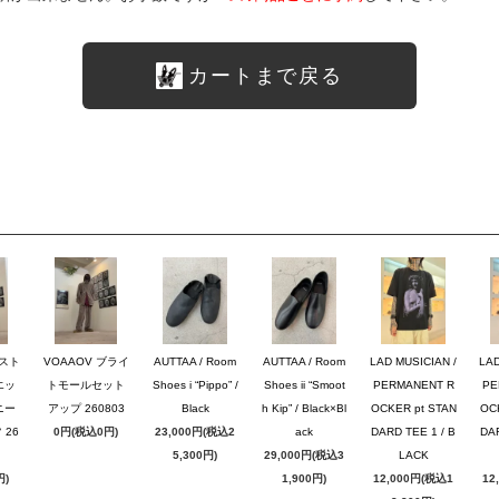
カートまで戻る
のスト
VOAAOV ブライ
AUTTAA / Room
AUTTAA / Room
LAD MUSICIAN /
LAD
エッ
トモールセット
Shoes i “Pippo” /
Shoes ii “Smoot
PERMANENT R
PE
ニー
アップ 260803
Black
h Kip” / Black×Bl
OCKER pt STAN
OC
26
0円(税込0円)
23,000円(税込2
ack
DARD TEE 1 / B
DAR
5,300円)
29,000円(税込3
LACK
円)
1,900円)
12,000円(税込1
12