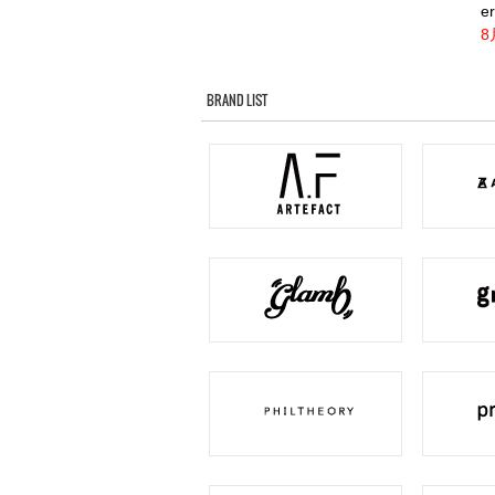
er
8
BRAND LIST