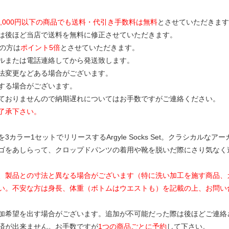
0,000円以下の商品でも送料・代引き手数料は無料
とさせていただきます
は後ほど当店で送料を無料に修正させていただきます。
の方は
ポイント5倍
とさせていただきます。
ルまたは電話連絡してから発送致します。
寸法変更などある場合がございます。
する場合がございます。
ておりませんので納期遅れについてはお手数ですがご連絡ください。
了承下さい。
カラー1セットでリリースするArgyle Socks Set。クラシカルな
ゴをあしらって、クロップドパンツの着用や靴を脱いだ際にさり気なく
、製品との寸法と異なる場合がございます（特に洗い加工を施す商品、
い。不安な方は身長、体重（ボトムはウエストも）を記載の上、お問い
加希望を出す場合がございます。追加が不可能だった際は後ほどご連絡
済が出来ません。お手数ですが
1つの商品ごとに予約
して下さい。