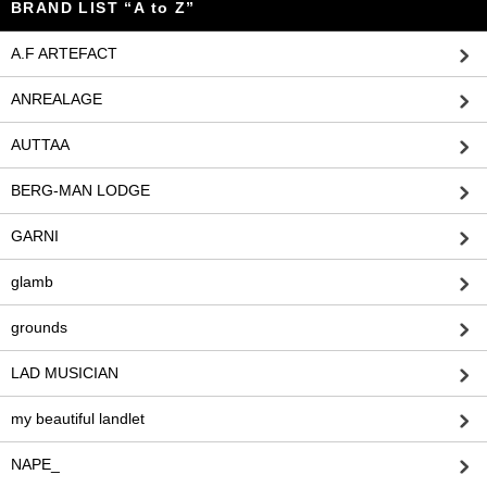
BRAND LIST “A to Z”
A.F ARTEFACT
ANREALAGE
AUTTAA
BERG-MAN LODGE
GARNI
glamb
grounds
LAD MUSICIAN
my beautiful landlet
NAPE_