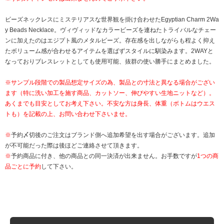
ビーズネックレスにミステリアスな世界観を掛け合わせたEgyptian Charm 2Wa
y Beads Necklace。ヴィヴィッドなカラービーズを連ねたトライバルなチェー
ンに加えたのはエジプト風のメタルビーズ。存在感を出しながらも程よく抑え
たボリューム感が合わせるアイテムを選ばずスタイルに馴染みます。2WAYと
なっておりブレスレットとしても使用可能、抜群の使い勝手にまとめました。
※サンプル段階での製品想定サイズの為、製品との寸法と異なる場合がござい
ます（特に洗い加工を施す商品、カットソー、伸びやすい生地ニットなど）。
あくまでも目安としてお考え下さい。不安な方は身長、体重（ボトムはウエス
トも）を記載の上、お問い合わせ下さいませ。
※
予約〆切後のご注文はブランド側へ追加希望を出す場合がございます。追加
が不可能だった際は後ほどご連絡させて頂きます。
※
予約商品に付き、他の商品との同一決済が出来ません。お手数ですが
1つの商
品ごとに予約
して下さい。