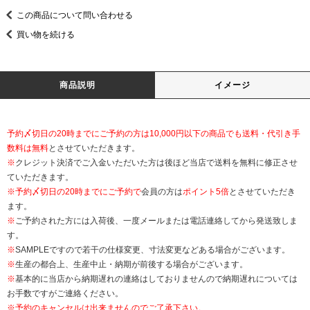
この商品について問い合わせる
買い物を続ける
商品説明
イメージ
予約〆切日の20時までにご予約の方は10,000円以下の商品でも送料・代引き手
数料は無料
とさせていただきます。
※
クレジット決済でご入金いただいた方は後ほど当店で送料を無料に修正させ
ていただきます。
※
予約〆切日の20時までにご予約で
会員の方は
ポイント5倍
とさせていただき
ます。
※
ご予約された方には入荷後、一度メールまたは電話連絡してから発送致しま
す。
※
SAMPLEですので若干の仕様変更、寸法変更などある場合がございます。
※
生産の都合上、生産中止・納期が前後する場合がございます。
※
基本的に当店から納期遅れの連絡はしておりませんので納期遅れについては
お手数ですがご連絡ください。
※予約のキャンセルは出来ませんのでご了承下さい。