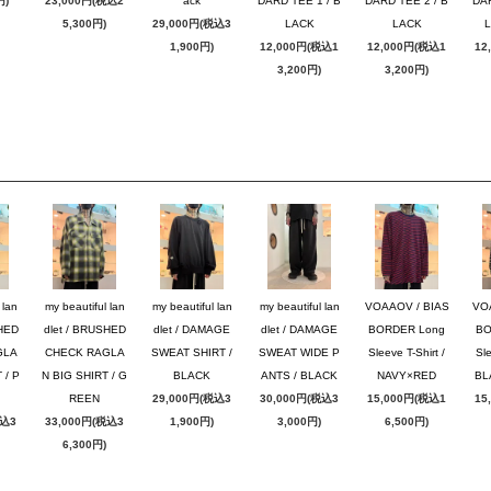
円)
23,000円(税込2
ack
DARD TEE 1 / B
DARD TEE 2 / B
DAR
5,300円)
29,000円(税込3
LACK
LACK
1,900円)
12,000円(税込1
12,000円(税込1
12
3,200円)
3,200円)
 lan
my beautiful lan
my beautiful lan
my beautiful lan
VOAAOV / BIAS
VO
SHED
dlet / BRUSHED
dlet / DAMAGE
dlet / DAMAGE
BORDER Long
BO
GLA
CHECK RAGLA
SWEAT SHIRT /
SWEAT WIDE P
Sleeve T-Shirt /
Sle
 / P
N BIG SHIRT / G
BLACK
ANTS / BLACK
NAVY×RED
BL
REEN
29,000円(税込3
30,000円(税込3
15,000円(税込1
15
税込3
33,000円(税込3
1,900円)
3,000円)
6,500円)
6,300円)