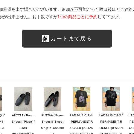
加希望を出す場合がございます。追加が不可能だった際は後ほどご連絡
済が出来ません。お手数ですが
1つの商品ごとに予約
して下さい。
カートまで戻る
ブライ
AUTTAA / Room
AUTTAA / Room
LAD MUSICIAN /
LAD MUSICIAN /
LAD
ット
Shoes i “Pippo” /
Shoes ii “Smoot
PERMANENT R
PERMANENT R
PE
03
Black
h Kip” / Black×Bl
OCKER pt STAN
OCKER pt STAN
OC