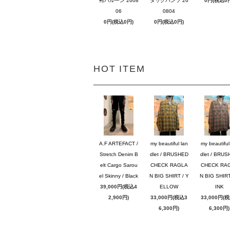
袴バルーン 2608
タックパンツ 26
0円(税込0
06
0804
0円(税込0円)
0円(税込0円)
HOT ITEM
A.F ARTEFACT /
my beautiful lan
my beautiful
Stretch Denim B
dlet / BRUSHED
dlet / BRU
elt Cargo Sarou
CHECK RAGLA
CHECK RA
el Skinny / Black
N BIG SHIRT / Y
N BIG SHIRT
39,000円(税込4
ELLOW
INK
2,900円)
33,000円(税込3
33,000円(
6,300円)
6,300円)