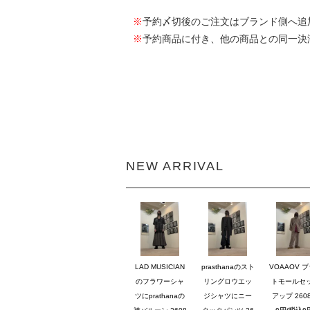
※
予約〆切後のご注文はブランド側へ追
※
予約商品に付き、他の商品との同一決
NEW ARRIVAL
LAD MUSICIAN
prasthanaのスト
VOAAOV 
のフラワーシャ
リングロウエッ
トモールセ
ツにprathanaの
ジシャツにニー
アップ 2608