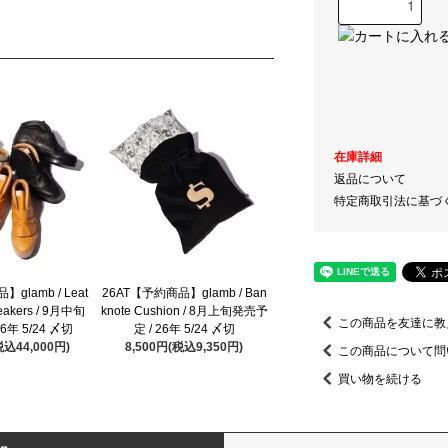
在庫詳細
返品について
特定商取引法に基づ
glamb / Leat
26AT【予約商品】glamb / Ban
neakers / 9月中旬
knote Cushion / 8月上旬発売予
この商品を友達に教
6年 5/24 〆切
定 / 26年 5/24 〆切
税込44,000円)
8,500円(税込9,350円)
この商品について問
買い物を続ける