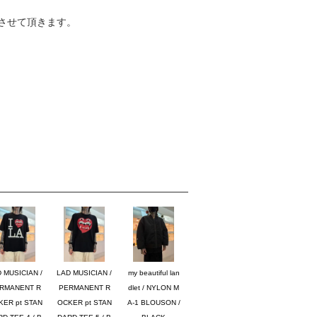
させて頂きます。
 MUSICIAN /
LAD MUSICIAN /
my beautiful lan
RMANENT R
PERMANENT R
dlet / NYLON M
KER pt STAN
OCKER pt STAN
A-1 BLOUSON /