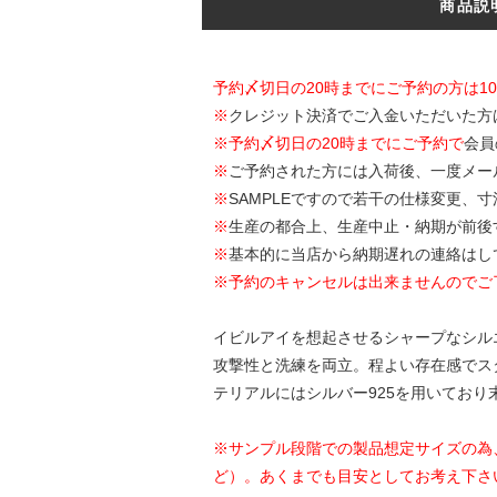
商品説
予約〆切日の20時までにご予約の方は1
※
クレジット決済でご入金いただいた方
※
予約〆切日の20時までにご予約で
会員
※
ご予約された方には入荷後、一度メー
※
SAMPLEですので若干の仕様変更、
※
生産の都合上、生産中止・納期が前後
※
基本的に当店から納期遅れの連絡はし
※予約のキャンセルは出来ませんのでご
イビルアイを想起させるシャープなシルエット
攻撃性と洗練を両立。程よい存在感でス
テリアルにはシルバー925を用いており
※サンプル段階での製品想定サイズの為
ど）。あくまでも目安としてお考え下さ