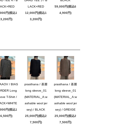
D TEE 4 / B
DARD TEE 5 / B
BLACK
LACK×RED
LACK×RED
59,000円(税込6
,000円(税込1
12,000円(税込1
4,900円)
3,200円)
3,200円)
AAOV / BIAS
prasthana / 基層
prasthana / 基層
RDER Long
long sleeve_01
long sleeve_01
eve T-Shirt /
(MATERIAL_A:w
(MATERIAL_A:w
ACK×WHITE
ashable wool jer
ashable wool jer
,000円(税込1
sey) / BLACK
sey) / GREIGE
6,500円)
25,000円(税込2
25,000円(税込2
7,500円)
7,500円)