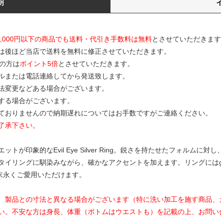
明
0,000円以下の商品でも送料・代引き手数料は無料
とさせていただきます
は後ほど当店で送料を無料に修正させていただきます。
の方は
ポイント5倍
とさせていただきます。
ルまたは電話連絡してから発送致します。
寸法変更などある場合がございます。
する場合がございます。
ておりませんので納期遅れについてはお手数ですがご連絡ください。
了承下さい。
が印象的なEvil Eye Silver Ring。鋭さを持たせたフォルム
タイリングに馴染みながら、確かなアクセントを加えます。リングにはg
末永くご愛用いただけます。
、製品との寸法と異なる場合がございます（特に洗い加工を施す商品、
い。不安な方は身長、体重（ボトムはウエストも）を記載の上、お問い