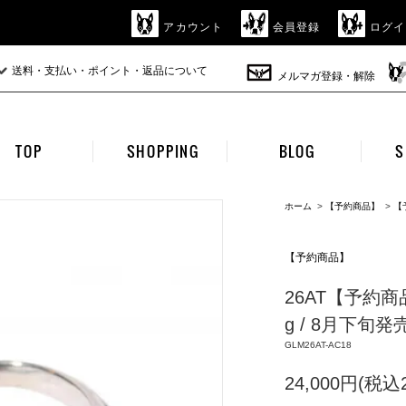
アカウント
会員登録
ログイ
送料・支払い・ポイント・返品について
メルマガ登録・解除
TOP
SHOPPING
BLOG
S
ホーム
>
【予約商品】
>
【
【予約商品】
26AT【予約商品】gl
g / 8月下旬発売
GLM26AT-AC18
24,000円(税込2