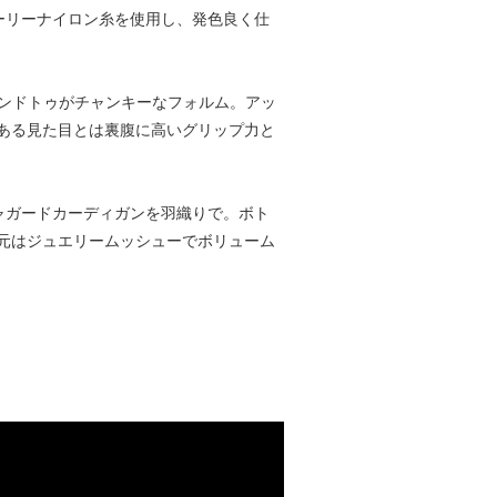
ウーリーナイロン糸を使用し、発色良く仕
ラウンドトゥがチャンキーなフォルム。アッ
ある見た目とは裏腹に高いグリップ力と
ャガードカーディガンを羽織りで。ボト
元はジュエリームッシューでボリューム