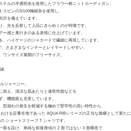
ステルの半透明糸を使用したフラワー柄ニットカーディガン。
スピンの3/100極細糸を使用し、
光沢を備えています。
り、光を反射して上品にきらめくのが特徴です。
アー感と奥行きのある表情に仕上げています。
を、ハイゲージのジャカードで繊細に再現しています。
で、さまざまなインナーとレイヤードしやすい、
。ワンサイズ展開のフリーサイズ。
IGE
プルジャージー。
に加え、清涼な肌あたりと速乾性能などを
ず、機能⾯も充実しています。
、型崩れの発⽣を軽減する極めて堅牢性の⾼い特性から、
シーズンにおける定番⽣地であった AQUA RIBシリーズの正当な後継として新
リーブ型の ショートスリーブ T シャツです。
⾯を設け、単純な前後⾝頃の 2 ⾯ではない 3 ⾯構造で