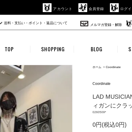
アカウント
会員登録
ログイ
送料・支払い・ポイント・返品について
メルマガ登録・解除
TOP
SHOPPING
BLOG
S
ホーム
>
Coordinate
Coordinate
LAD MUSI
ィガンにクラッ
0260509*
0円(税込0円)