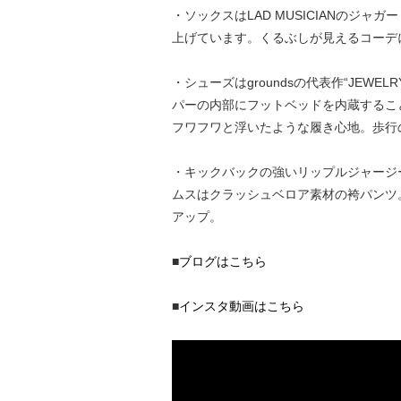
・ソックスはLAD MUSICIANの
上げています。くるぶしが見えるコーデ
・シューズはgroundsの代表作“JE
パーの内部にフットベッドを内蔵するこ
フワフワと浮いたような履き心地。歩行
・キックバックの強いリップルジャージ
ムスはクラッシュベロア素材の袴パンツ
アップ。
■
ブログはこちら
■
インスタ動画はこちら