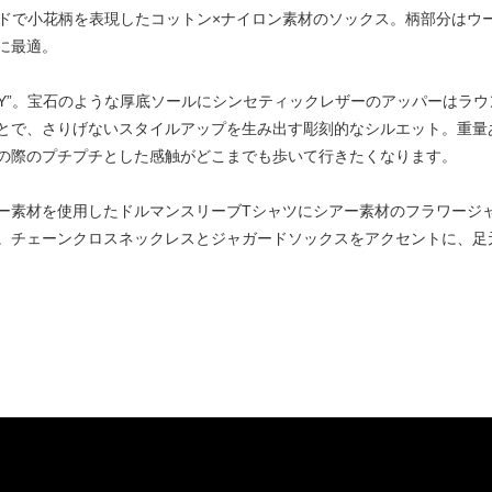
ジャガードで小花柄を表現したコットン×ナイロン素材のソックス。柄部分は
に最適。
WELRY”。宝石のような厚底ソールにシンセティックレザーのアッパーは
とで、さりげないスタイルアップを生み出す彫刻的なシルエット。重量
の際のプチプチとした感触がどこまでも歩いて行きたくなります。
ー素材を使用したドルマンスリーブTシャツにシアー素材のフラワージ
。チェーンクロスネックレスとジャガードソックスをアクセントに、足