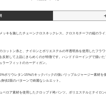
明
の真鍮にメッキを施したチェーンクロスネックレス。クロスモチーフの縦の
Nの極細のコットン糸と、ナイロンとポリエステルの半透明糸を使用したフ
を反射して上品にきらめくのが特徴です。ハンドドローイングで描いた
ュラーフィットのカーディガン。
テル85%ポリウレタン15%のキックバックの強いリップルジャージー素材
ろ身頃2面のパターンで綺麗なシルエット。
クラッシュベロア素材を使用したクロップド袴パンツ。ポリエステルとナイ