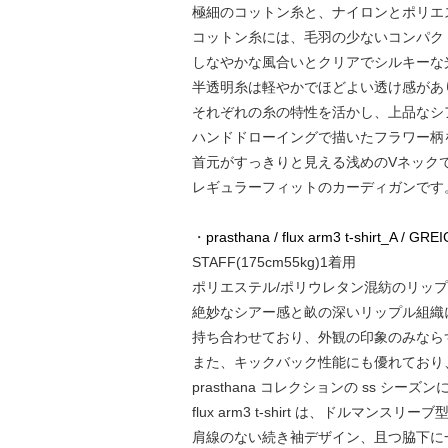
極細のコットン糸と、ナイロンとポリエ
コットン糸には、毛羽の少ないコンパクト
しなやかな風合いとクリアでシルキーな
半透明糸は軽やかでほどよい透け感があ
それぞれの糸の特性を活かし、上品なシ
ハンドドローイングで描いたフラワー柄
首元がすっきりと見える浅めのVネック
レギュラーフィットのカーディガンです
・
prasthana / flux arm3 t-shirt_A / GRE
STAFF(175cm55kg)1着用
ポリエステル/ポリウレタン混紡のリッ
絶妙なシアー感と畝の深いリップル組織
持ち合わせており、外観の印象のみなら
また、キックバック性能にも優れており
prasthana コレクションの ss 
flux arm3 t-shirt は、ドルマンス
肩線のない続き袖デザイン、且つ脇下に⼀