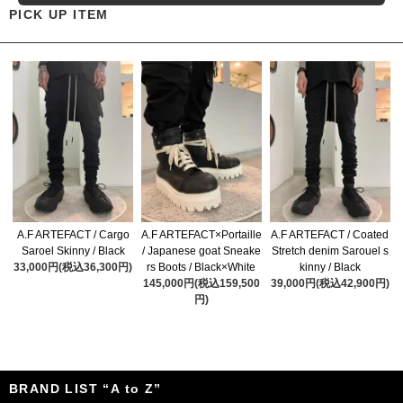
PICK UP ITEM
A.F ARTEFACT / Cargo
A.F ARTEFACT×Portaille
A.F ARTEFACT / Coated
Saroel Skinny / Black
/ Japanese goat Sneake
Stretch denim Sarouel s
33,000円(税込36,300円)
rs Boots / Black×White
kinny / Black
145,000円(税込159,500
39,000円(税込42,900円)
円)
BRAND LIST “A to Z”