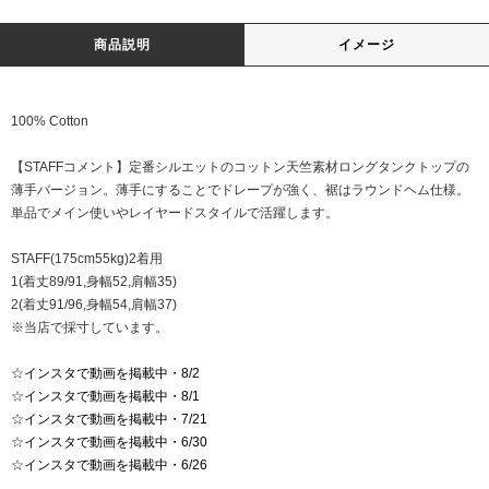
商品説明
イメージ
100% Cotton
【STAFFコメント】定番シルエットのコットン天竺素材ロングタンクトップの
薄手バージョン。薄手にすることでドレープが強く、裾はラウンドヘム仕様。
単品でメイン使いやレイヤードスタイルで活躍します。
STAFF(175cm55kg)2着用
1(着丈89/91,身幅52,肩幅35)
2(着丈91/96,身幅54,肩幅37)
※当店で採寸しています。
☆
インスタで動画を掲載中・8/2
☆
インスタで動画を掲載中・8/1
☆
インスタで動画を掲載中・7/21
☆
インスタで動画を掲載中・6/30
☆
インスタで動画を掲載中・6/26