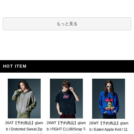
もっと見る
HOT ITEM
26AT【予約商品】glam
26WT【予約商品】glam
26WT【予約商品】glam
b / Distorted Sweat Zip
b / FIGHT CLUB/Soap T-
b / Eaten Apple Knit / 11