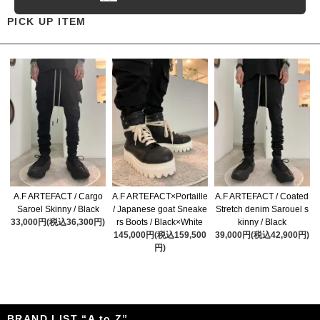
PICK UP ITEM
A.F ARTEFACT / Cargo
A.F ARTEFACT×Portaille
A.F ARTEFACT / Coated
Saroel Skinny / Black
/ Japanese goat Sneake
Stretch denim Sarouel s
33,000円(税込36,300円)
rs Boots / Black×White
kinny / Black
145,000円(税込159,500
39,000円(税込42,900円)
円)
BRAND LIST “A to Z”