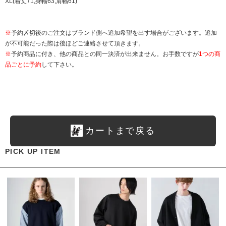
XL(着丈71,身幅63,肩幅61)
※
予約〆切後のご注文はブランド側へ追加希望を出す場合がございます。追加
が不可能だった際は後ほどご連絡させて頂きます。
※
予約商品に付き、他の商品との同一決済が出来ません。お手数ですが
1つの商
品ごとに予約
して下さい。
カートまで戻る
PICK UP ITEM