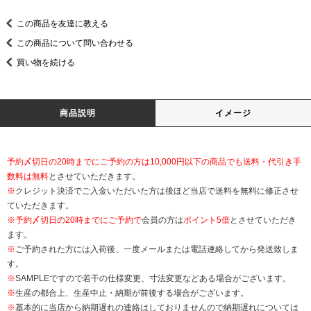
この商品を友達に教える
この商品について問い合わせる
買い物を続ける
商品説明
イメージ
予約〆切日の20時までにご予約の方は10,000円以下の商品でも送料・代引き手
数料は無料
とさせていただきます。
※
クレジット決済でご入金いただいた方は後ほど当店で送料を無料に修正させ
ていただきます。
※
予約〆切日の20時までにご予約で
会員の方は
ポイント5倍
とさせていただき
ます。
※
ご予約された方には入荷後、一度メールまたは電話連絡してから発送致しま
す。
※
SAMPLEですので若干の仕様変更、寸法変更などある場合がございます。
※
生産の都合上、生産中止・納期が前後する場合がございます。
※
基本的に当店から納期遅れの連絡はしておりませんので納期遅れについては