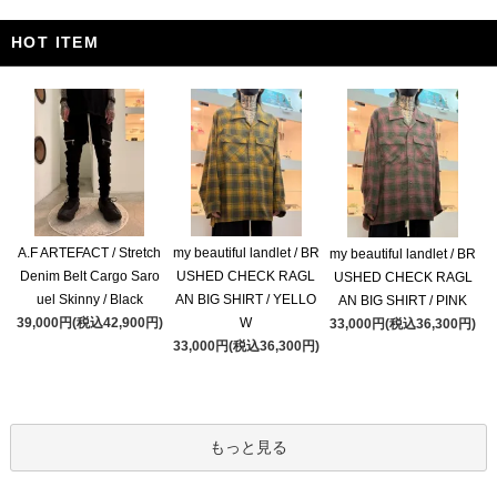
HOT ITEM
A.F ARTEFACT / Stretch
my beautiful landlet / BR
my beautiful landlet / BR
Denim Belt Cargo Saro
USHED CHECK RAGL
USHED CHECK RAGL
uel Skinny / Black
AN BIG SHIRT / YELLO
AN BIG SHIRT / PINK
39,000円(税込42,900円)
W
33,000円(税込36,300円)
33,000円(税込36,300円)
もっと見る