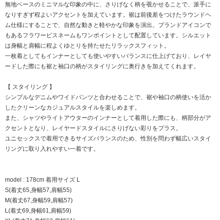
無地ベースのミニマルな印象の中に、さりげなく柄を覗かせることで、派手に
なりすぎず程よいアクセントを加えています。裾は前後差をつけたラウンドヘ
ム仕様にすることで、自然な動きと軽やかな印象を演出。ブランドアイコンで
もあるフラワーピスネームもワンポイントとして配置しています。シルエット
は身幅と肩幅に程よくゆとりを持たせたリラックスフィット。
一枚着としてもインナーとしても使いやすいバランスに仕上げており、レイヤ
ードした際にも裾と袖口の柄がスタイリングに奥行きを加えてくれます。
【 スタイリング 】
シンプルなデニムやワイドパンツと合わせることで、裾や袖口の柄使いを活か
したクリーンなカジュアルスタイルを楽しめます。
また、シャツやライトアウターのインナーとして着用した際にも、柄部分がア
クセントとなり、レイヤードスタイルにさりげない彩りをプラス。
ユニセックスで着用できるサイズバランスのため、性別を問わず幅広いスタイ
リングに取り入れやすい一着です。
model : 178cm 着用サイズ L
S(着丈65,身幅57,肩幅55)
M(着丈67,身幅59,肩幅57)
L(着丈69,身幅61,肩幅59)