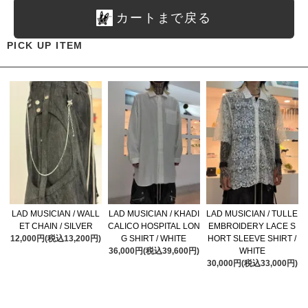
カートまで戻る
PICK UP ITEM
LAD MUSICIAN / WALL
LAD MUSICIAN / KHADI
LAD MUSICIAN / TULLE
ET CHAIN / SILVER
CALICO HOSPITAL LON
EMBROIDERY LACE S
12,000円(税込13,200円)
G SHIRT / WHITE
HORT SLEEVE SHIRT /
36,000円(税込39,600円)
WHITE
30,000円(税込33,000円)