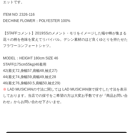
エットです。
ITEM NO: 2326-116
DECHINE FLOWER：POLYESTER 100%
【STAFFコメント】2019SSのメメント・モリをイメージした蟻や蜂が集まる
花々の柄を色味を変えてリバイバル。デシン素材のほど良くゆとりを持たせた
フラワーコンフォートシャツ。
MODEL：HEIGHT 180cm SIZE 46
STAFF(175cm55kg)46着用
42(着丈72,身幅57,肩幅48,袖丈27)
44(着丈74,身幅59,肩幅49,袖丈28
46(着丈76,身幅60.5,肩幅50,袖丈29)
※
LAD MUSICIANの寸法に関しては LAD MUSICIAN側で採寸した寸法を表示
しております。当店での採寸をご希望の方は大変お手数ですが『商品お問い合
わせ』からお問い合わせ下さいませ。