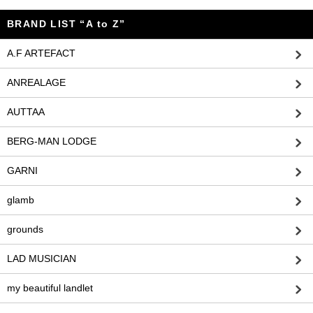
BRAND LIST “A to Z”
A.F ARTEFACT
ANREALAGE
AUTTAA
BERG-MAN LODGE
GARNI
glamb
grounds
LAD MUSICIAN
my beautiful landlet