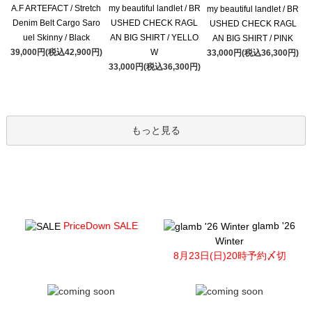
A.F ARTEFACT / Stretch
my beautiful landlet / BR
my beautiful landlet / BR
Denim Belt Cargo Saro
USHED CHECK RAGL
USHED CHECK RAGL
uel Skinny / Black
AN BIG SHIRT / YELLO
AN BIG SHIRT / PINK
39,000円(税込42,900円)
W
33,000円(税込36,300円)
33,000円(税込36,300円)
もっと見る
PriceDown SALE
glamb '26
Winter
8月23日(日)20時予約〆切