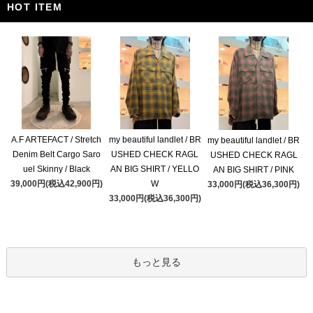
HOT ITEM
A.F ARTEFACT / Stretch
my beautiful landlet / BR
my beautiful landlet / BR
Denim Belt Cargo Saro
USHED CHECK RAGL
USHED CHECK RAGL
uel Skinny / Black
AN BIG SHIRT / YELLO
AN BIG SHIRT / PINK
39,000円(税込42,900円)
W
33,000円(税込36,300円)
33,000円(税込36,300円)
もっと見る