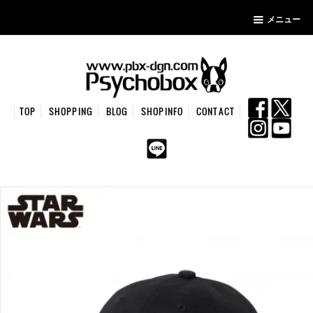
メニュー
TOP
SHOPPING
BLOG
SHOPINFO
CONTACT