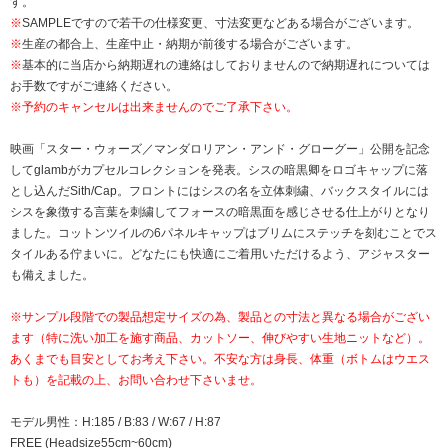
す。
※
SAMPLEですので若干の仕様変更、寸法変更などある場合がございます。
※
生産の都合上、生産中止・納期が前後する場合がございます。
※
基本的に当店から納期遅れの連絡はしておりませんので納期遅れについては
お手数ですがご連絡ください。
※予約のキャンセルは出来ませんのでご了承下さい。
映画「スター・ウォーズ／マンダロリアン・アンド・グローグー」公開を記念
してglambがカプセルコレクションを発表。シスの暗黒卿をロゴキャップに落
とし込んだSith/Cap。フロントにはシスの名を立体刺繍、バックスタイルには
シスを象徴する言葉を刺繍してフォースの暗黒面を感じさせる仕上がりとなり
ました。コットンツイルの6パネルキャップはブリムにステッチを刻むことでス
タイルある佇まいに。どなたにも快適にご着用いただけるよう、アジャスター
も備えました。
※サンプル段階での製品想定サイズの為、製品との寸法と異なる場合がござい
ます（特に洗い加工を施す商品、カットソー、伸びやすい生地ニットなど）。
あくまでも目安としてお考え下さい。不安な方は身長、体重（ボトムはウエス
トも）を記載の上、お問い合わせ下さいませ。
モデル男性：H:185 / B:83 / W:67 / H:87
FREE (Headsize55cm~60cm)