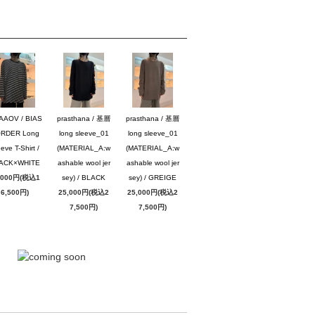
AAOV / BIAS
prasthana / 基層
prasthana / 基層
RDER Long
long sleeve_01
long sleeve_01
eve T-Shirt /
(MATERIAL_A:w
(MATERIAL_A:w
ACK×WHITE
ashable wool jer
ashable wool jer
,000円(税込1
sey) / BLACK
sey) / GREIGE
6,500円)
25,000円(税込2
25,000円(税込2
7,500円)
7,500円)