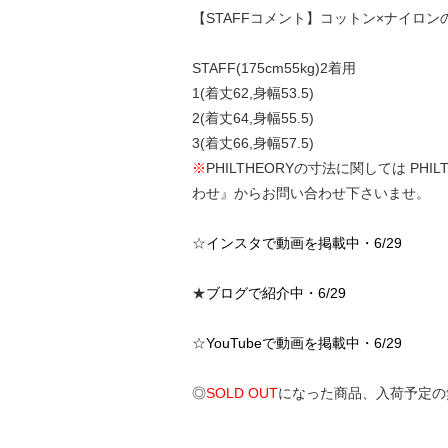
【STAFFコメント】コットン×ナイロ
STAFF(175cm55kg)2着用
1(着丈62,身幅53.5)
2(着丈64,身幅55.5)
3(着丈66,身幅57.5)
※
PHILTHEORYの寸法に関しては 
わせ』からお問い合わせ下さいませ。
☆
インスタで動画を掲載中・6/29
★
ブログで紹介中・6/29
☆
YouTubeで動画を掲載中・6/29
◎
SOLD OUT
になった商品、入荷予定の