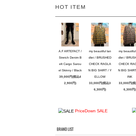
HOT ITEM
A.F ARTEFACT /
my beautiful lan
my beautiful
Stretch Denim B
dlet / BRUSHED
dlet / BRU
elt Cargo Sarou
CHECK RAGLA
CHECK RA
el Skinny / Black
N BIG SHIRT / Y
N BIG SHIRT
39,000円(税込4
ELLOW
INK
2,900円)
33,000円(税込3
33,000円(
6,300円)
6,300円)
PriceDown SALE
BRAND LIST