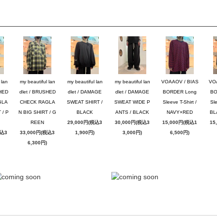
 lan
my beautiful lan
my beautiful lan
my beautiful lan
VOAAOV / BIAS
VO
SHED
dlet / BRUSHED
dlet / DAMAGE
dlet / DAMAGE
BORDER Long
BO
GLA
CHECK RAGLA
SWEAT SHIRT /
SWEAT WIDE P
Sleeve T-Shirt /
Sle
 / P
N BIG SHIRT / G
BLACK
ANTS / BLACK
NAVY×RED
BL
REEN
29,000円(税込3
30,000円(税込3
15,000円(税込1
15
税込3
33,000円(税込3
1,900円)
3,000円)
6,500円)
6,300円)