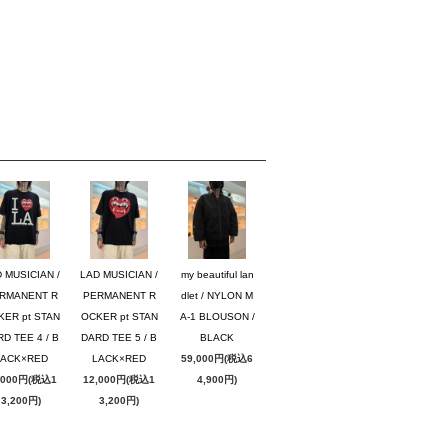
 MUSICIAN /
LAD MUSICIAN /
my beautiful lan
RMANENT R
PERMANENT R
dlet / NYLON M
KER pt STAN
OCKER pt STAN
A-1 BLOUSON /
D TEE 4 / B
DARD TEE 5 / B
BLACK
LACK×RED
LACK×RED
59,000円(税込6
,000円(税込1
12,000円(税込1
4,900円)
3,200円)
3,200円)