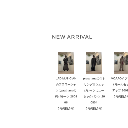
NEW ARRIVAL
LAD MUSICIAN
prasthanaのスト
VOAAOV 
のフラワーシャ
リングロウエッ
トモールセ
ツにprathanaの
ジシャツにニー
アップ 2608
袴バルーン 2608
タックパンツ 26
0円(税込0
06
0804
0円(税込0円)
0円(税込0円)