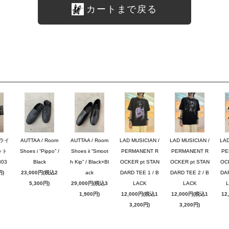
カートまで戻る
ブライ
AUTTAA / Room
AUTTAA / Room
LAD MUSICIAN /
LAD MUSICIAN /
LAD
ット
Shoes i “Pippo” /
Shoes ii “Smoot
PERMANENT R
PERMANENT R
PE
03
Black
h Kip” / Black×Bl
OCKER pt STAN
OCKER pt STAN
OC
円)
23,000円(税込2
ack
DARD TEE 1 / B
DARD TEE 2 / B
DAR
5,300円)
29,000円(税込3
LACK
LACK
1,900円)
12,000円(税込1
12,000円(税込1
12
3,200円)
3,200円)