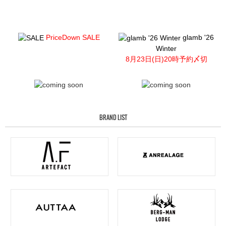
PriceDown SALE
glamb '26
Winter
8月23日(日)20時予約〆切
BRAND LIST