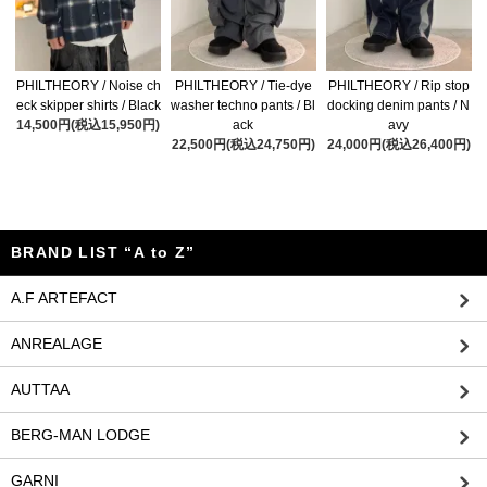
PHILTHEORY / Noise ch
PHILTHEORY / Tie-dye
PHILTHEORY / Rip stop
eck skipper shirts / Black
washer techno pants / Bl
docking denim pants / N
14,500円(税込15,950円)
ack
avy
22,500円(税込24,750円)
24,000円(税込26,400円)
BRAND LIST “A to Z”
A.F ARTEFACT
ANREALAGE
AUTTAA
BERG-MAN LODGE
GARNI