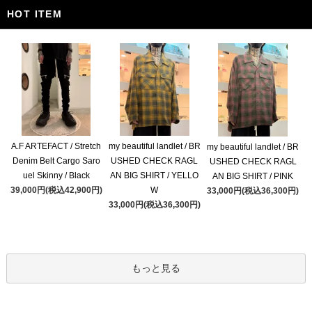
HOT ITEM
A.F ARTEFACT / Stretch
my beautiful landlet / BR
my beautiful landlet / BR
Denim Belt Cargo Saro
USHED CHECK RAGL
USHED CHECK RAGL
uel Skinny / Black
AN BIG SHIRT / YELLO
AN BIG SHIRT / PINK
39,000円(税込42,900円)
W
33,000円(税込36,300円)
33,000円(税込36,300円)
もっと見る