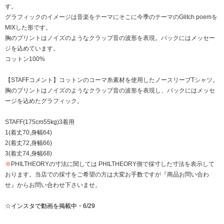
す。
グラフィックのイメージは音楽をテーマにそこに今季のテーマのGlitch poemを
MIXした形です。
胸のプリントはノイズのようなクラップ音の波形を表現。バックにはメッセー
ジを込めています。
コットン100%
【STAFFコメント】コットンのコーマ糸素材を使用したノースリーブTシャツ。
胸のプリントはノイズのようなクラップ音の波形を表現し、バックにはメッセ
ージを込めたグラフィック。
STAFF(175cm55kg)3着用
1(着丈70,身幅64)
2(着丈72,身幅66)
3(着丈74,身幅68)
※
PHILTHEORYの寸法に関しては PHILTHEORY側で採寸した寸法を表示して
おります。当店での採寸をご希望の方は大変お手数ですが『商品お問い合わ
せ』からお問い合わせ下さいませ。
☆
インスタで動画を掲載中・6/29