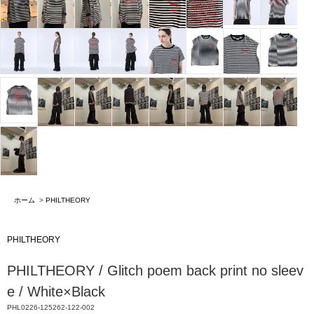
ホーム
>
PHILTHEORY
PHILTHEORY
PHILTHEORY / Glitch poem back print no sleev
e / White×Black
PHL0226-125262-122-002